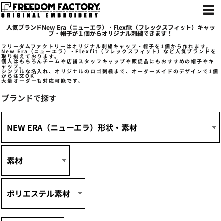
デフォルト
価格：安い順
人気ブランドNew Era（ニューエラ）・Flexfit（フレックスフィット）キャッ
価格：高い順
プ・帽子が１個からオリジナル刺繍できます！
新着順
フリーダムファクトリーはオリジナル刺繍キャップ・帽子を1個から作れます。
New Era（ニューエラ）・Flexfit（フレックスフィット）など人気ブランドを
取り揃えております。
個人はもちろんチームや店舗スタッフキャップや販促品にもおすすめの帽子やキ
ャップ。
シンプルな名入れ、オリジナルのロゴ刺繍まで、オーダーメイドのデザインで1個
から注文OK！
大量オーダーも対応可能です。
ブランドで探す