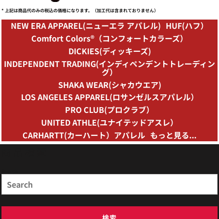
* 上記は商品代のみの税込の価格になります。（加工代は含まれておりません）
NEW ERA APPAREL(ニューエラ アパレル)
HUF(ハフ）
Comfort Colors®（コンフォートカラーズ）
DICKIES(ディッキーズ)
INDEPENDENT TRADING(インディペンデントトレーディン
グ）
SHAKA WEAR(シャカウエア)
LOS ANGELES APPAREL(ロサンゼルスアパレル）
PRO CLUB(プロクラブ）
UNITED ATHLE(ユナイテッドアスレ）
CARHARTT(カーハート）アパレル
もっと見る...
商品検索
Search
検索