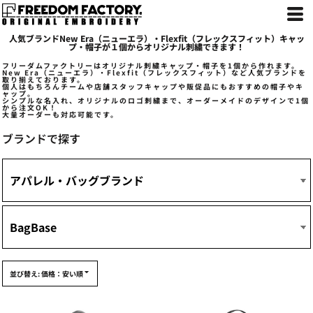
デフォルト
価格：安い順
人気ブランドNew Era（ニューエラ）・Flexfit（フレックスフィット）キャッ
価格：高い順
プ・帽子が１個からオリジナル刺繍できます！
新着順
フリーダムファクトリーはオリジナル刺繍キャップ・帽子を1個から作れます。
New Era（ニューエラ）・Flexfit（フレックスフィット）など人気ブランドを
取り揃えております。
個人はもちろんチームや店舗スタッフキャップや販促品にもおすすめの帽子やキ
ャップ。
シンプルな名入れ、オリジナルのロゴ刺繍まで、オーダーメイドのデザインで1個
から注文OK！
大量オーダーも対応可能です。
ブランドで探す
並び替え: 価格：安い順