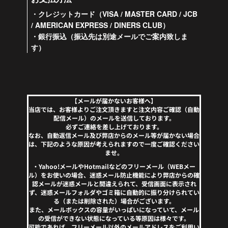
・クレジットカード（VISA / MASTER CARD / JCB
/ AMERICAN EXPRESS / DINERS CLUB）
・銀行振込（振込先は別途メールでご案内致しま
す）
【メールが届かないお客様へ】
当店では、お客様よりご注文頂きますと注文内容ご確認（自動
配信メール）のメールを送信しております。
必ずご連絡を差し上げております。
なお、自動返信メール及び弊店からのメール等が届かない場合
は、下記のような原因が考えられますので一度ご確認ください
ませ。
・Yahoo!メールやHotmailなどのフリーメール（WEBメー
ル）をお使いの場合、迷惑メール防止機能により弊店からの確
認メールが迷惑メールと間違えられて、受信画面に表示され
ず、迷惑メールフォルダやゴミ箱に自動的に振り分けられてい
る（または削除された）場合がございます。
また、メールボックスの容量がいっぱいになっていて、メール
の受信ができない状態になっている等原因は様々です。
可能であれば、フリーメール以外のメールアドレスをご利用い