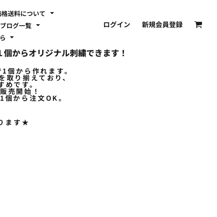
価格送料について
ログイン
新規会員登録
ブログ一覧
ちら
やが１個からオリジナル刺繍できます！
で1個から作れます。
ドを取り揃えており、
すめです。
で販売開始！
1個から注文OK。
ります★