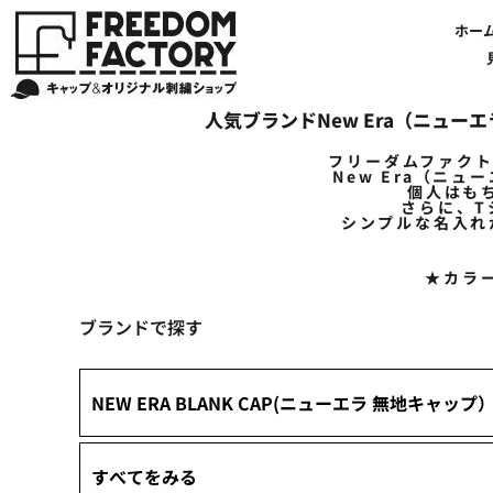
デフォルト
【帽子】刺繍価格について
法人・企業向け商品特集
商品紹介・新着情報
バッグやTシャツにも刺繍可能
オリジナル刺繍をオーダー
FREEDOM
ホーム
新着おすすめ商品
ホー
価格：安い順
アルファベット3D刺繍 花文字A A-Z
【アパレル】刺繍価格について
イベント・販促向け商品特集
刺繍・デザインの知識
商品一覧から選ぶ
文字でデザインする場合
59FIFTYとは?
セール
価格：高い順
お客様のデザインをアップロードする場合
学校・部活向け商品特集
刺繍ミシン・設備紹介
ユーポン/フレックスフィットとは
NEW ERA BLANK CAP(ニューエラ 無地キャップ）
商品一覧から選ぶ
送料について
ワッペン
新着順
地域・公共団体向け商品特集
店舗オリジナルデザインを使用する場合
お持ち込み商品について
ご利用ガイド・注文方法
47BLAND-BLANK CAP(フォーティセブン 無地キャップ）
ブランドから選ぶ
国旗
NEW ERA特集
人気ブランドNew Era（ニュー
FLEXFIT/YUPOONG（フレックスフィット/ユーポン 無地キャップ）
ネットで購入した方で再注文したい方へ
オリジナル刺繍製作事例
帽子のメンテナンス他
ユナイテッドアスレ取り扱い開始!
オーダー方法
湘南
フリーダムファク
オリジナル刺繍価格参考事例
キャラクターワッペン販売中!
Q&A 質問と回答参考事例
オーダー方法
父の日
その他ブランドブランク無地キャップ
New Era（ニ
個人はも
オリジナルワッペンデザインを制作いたします!
刺繍価格送料について
イベント向け低価格商品ミニマム10個以上の発注
ショップにお任せの方
素材
さらに、
シンプルな名入れ
店舗で購入の方で初めてネット注文する方へ
刺繍価格送料について
アパレル・バッグブランド
見積りのご依頼
アパレルスタイル形状
★カラ
湘南MALLフィル店舗案内
バッグ
セール＆おすすめ特集
アクセサリー
ブランドで探す
セール＆おすすめ特集
NEW ERA ニューエラライセンス
ブログ一覧
47BLAND-MLB(フォーティセブン MLB）
ブログ一覧
MLB メジャーリーグチーム
お問い合わせ
NBA バスケットボールチーム
店舗オリジナルデザイン
その他ライセンスキャップ
店舗オリジナルデザイン
ブランクキャップ無地キャップ