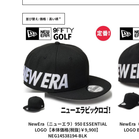
大口注文の方はこちら
シーン・用途別
大口注文の方はこちら
キャラクターワッペン
並び替え: 価格：高い順
おすすめ商品
ログイン
もっと見る...
新規会員登録
カート：0点
NewEra（ニューエラ）950 ESSENTIAL
NewEra
LOGO【本体価格(税抜)￥9,900】
LOGO
NEG14538194-BLK