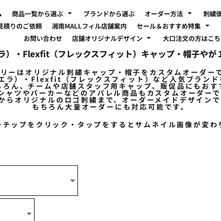
ム
商品一覧から選ぶ
ブランドから選ぶ
オーダー方法
刺繍
見積りのご依頼
湘南MALLフィル店舗案内
セール＆おすすめ特集
お問い合わせ
店舗オリジナルデザイン
大口注文の方はこ
エラ）・Flexfit（フレックスフィット）キャップ・帽子
トリーはオリジナル刺繍キャップ・帽子を
カスタムオーダー
ューエラ）・Flexfit（フレックスフィット）など人気ブラン
ちろん、チームや店舗スタッフ用キャップ、販促品にもおす
Tシャツやパーカーなどのアパレル商品もカスタムオーダー
からオリジナルのロゴ刺繍まで、オーダーメイドデザインで
もちろん大量オーダーにも対応可能です。
ーチップをクリック・タップをするとサムネイル画像が変わ