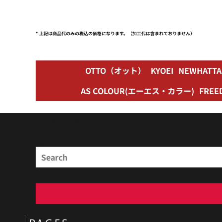
* 上記は商品代のみの税込の価格になります。（加工代は含まれておりません）
OTTO（オット）
KYOEI
NEWHAT
AS COLOUR(エーエス・カラー)
FRE
商品検索
Search