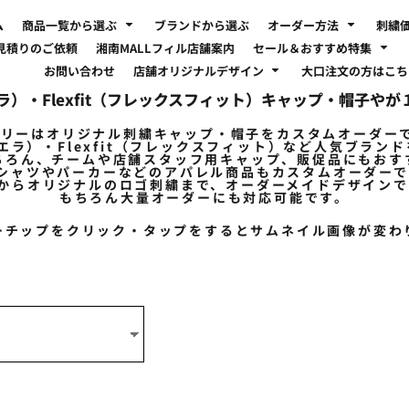
ム
商品一覧から選ぶ
ブランドから選ぶ
オーダー方法
刺繍
見積りのご依頼
湘南MALLフィル店舗案内
セール＆おすすめ特集
お問い合わせ
店舗オリジナルデザイン
大口注文の方はこ
エラ）・Flexfit（フレックスフィット）キャップ・帽子
トリーはオリジナル刺繍キャップ・帽子を
カスタムオーダー
ューエラ）・Flexfit（フレックスフィット）など人気ブラン
ちろん、チームや店舗スタッフ用キャップ、販促品にもおす
Tシャツやパーカーなどのアパレル商品もカスタムオーダー
からオリジナルのロゴ刺繍まで、オーダーメイドデザインで
もちろん大量オーダーにも対応可能です。
ーチップをクリック・タップをするとサムネイル画像が変わ