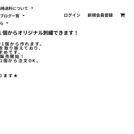
価格送料について
ログイン
新規会員登録
ブログ一覧
ちら
やが１個からオリジナル刺繍できます！
で1個から作れます。
ドを取り揃えており、
すめです。
で販売開始！
1個から注文OK。
ります★