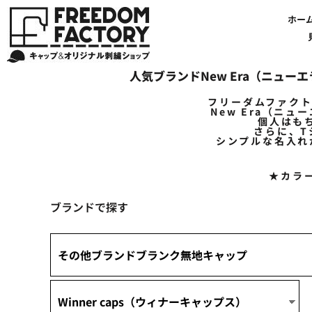
デフォルト
【帽子】刺繍価格について
法人・企業向け商品特集
商品紹介・新着情報
バッグやTシャツにも刺繍可能
オリジナル刺繍をオーダー
FREEDOM
ホーム
新着おすすめ商品
ホー
価格：安い順
アルファベット3D刺繍 花文字A A-Z
【アパレル】刺繍価格について
イベント・販促向け商品特集
刺繍・デザインの知識
商品一覧から選ぶ
文字でデザインする場合
59FIFTYとは?
セール
価格：高い順
お客様のデザインをアップロードする場合
学校・部活向け商品特集
刺繍ミシン・設備紹介
ユーポン/フレックスフィットとは
NEW ERA BLANK CAP(ニューエラ 無地キャップ）
商品一覧から選ぶ
送料について
ワッペン
新着順
地域・公共団体向け商品特集
店舗オリジナルデザインを使用する場合
お持ち込み商品について
ご利用ガイド・注文方法
47BLAND-BLANK CAP(フォーティセブン 無地キャップ）
ブランドから選ぶ
国旗
NEW ERA特集
人気ブランドNew Era（ニュー
FLEXFIT/YUPOONG（フレックスフィット/ユーポン 無地キャップ）
ネットで購入した方で再注文したい方へ
オリジナル刺繍製作事例
帽子のメンテナンス他
ユナイテッドアスレ取り扱い開始!
オーダー方法
湘南
フリーダムファク
オリジナル刺繍価格参考事例
キャラクターワッペン販売中!
Q&A 質問と回答参考事例
オーダー方法
父の日
その他ブランドブランク無地キャップ
New Era（ニ
個人はも
オリジナルワッペンデザインを制作いたします!
刺繍価格送料について
イベント向け低価格商品ミニマム10個以上の発注
ショップにお任せの方
素材
さらに、
シンプルな名入れ
店舗で購入の方で初めてネット注文する方へ
刺繍価格送料について
アパレル・バッグブランド
見積りのご依頼
アパレルスタイル形状
★カラ
湘南MALLフィル店舗案内
バッグ
セール＆おすすめ特集
アクセサリー
ブランドで探す
セール＆おすすめ特集
NEW ERA ニューエラライセンス
ブログ一覧
47BLAND-MLB(フォーティセブン MLB）
ブログ一覧
MLB メジャーリーグチーム
お問い合わせ
NBA バスケットボールチーム
店舗オリジナルデザイン
その他ライセンスキャップ
店舗オリジナルデザイン
ブランクキャップ無地キャップ