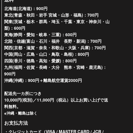
北海道(北海道)：900円
東北(青森・秋田・岩手 宮城・山形・福島)：700円
関東(茨城・栃木・群馬・埼玉・千葉・東京・神奈川・山
梨)：600円
東海(静岡・愛知・岐阜・三重)：600円
北陸・信越(富山・石川・福井 長野・新潟)：700円
関西(京都・滋賀・奈良・和歌山・大阪・兵庫)：700円
中国(岡山・広島・山口・鳥取・島根)：800円
四国(香川・徳島・高知・愛媛)：800円
九州(福岡・佐賀・長崎・大分 熊本・宮崎・鹿児島)：
900円
沖縄(沖縄)：900円＋離島航空運賃2000円
配送先一カ所につき
10,000円(税別)／11,000円（税込）以上お買い上げで送
料無料。
※沖縄・離島は除く
お支払方法
・クレジットカード（VISA / MASTER CARD / JCB /