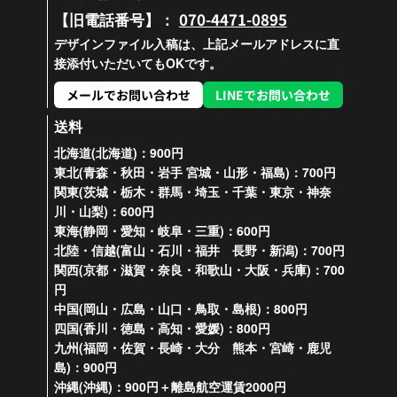
070-4471-0895
【旧電話番号】：
デザインファイル入稿は、上記メールアドレスに直
接添付いただいてもOKです。
メールでお問い合わせ
LINEでお問い合わせ
送料
北海道(北海道)：900円
東北(青森・秋田・岩手 宮城・山形・福島)：700円
関東(茨城・栃木・群馬・埼玉・千葉・東京・神奈
川・山梨)：600円
東海(静岡・愛知・岐阜・三重)：600円
北陸・信越(富山・石川・福井 長野・新潟)：700円
関西(京都・滋賀・奈良・和歌山・大阪・兵庫)：700
円
中国(岡山・広島・山口・鳥取・島根)：800円
四国(香川・徳島・高知・愛媛)：800円
九州(福岡・佐賀・長崎・大分 熊本・宮崎・鹿児
島)：900円
沖縄(沖縄)：900円＋離島航空運賃2000円