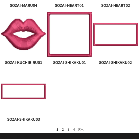
SOZAI-MARU04
SOZAI-HEART01
SOZAI-HEART02
SOZAI-KUCHIBIRU01
SOZAI-SHIKAKU01
SOZAI-SHIKAKU02
SOZAI-SHIKAKU03
1
2
3
4
次へ
商品検索