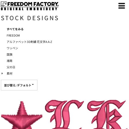
デフォルト
新着順
STOCK DESIGNS
評価が多い順
名前
すべてをみる
FREEDOM
アルファベット3D刺繍 花文字A A-Z
ワッペン
国旗
湘南
父の日
素材
並び替え: デフォルト