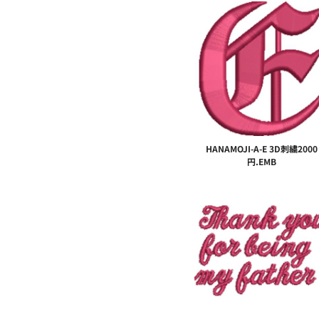
HANAMOJI-A-E 3D刺繍2000
円.EMB