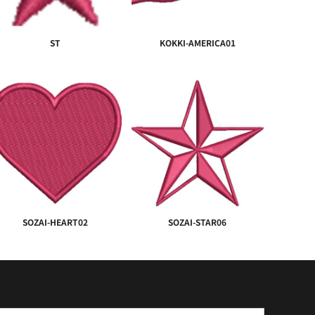
ST
KOKKI-AMERICA01
SOZAI-HEART02
SOZAI-STAR06