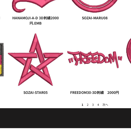
円
HANAMOJI-A-D 3D刺繍2000
SOZAI-MARU08
円.EMB
SOZAI-STAR05
FREEDOM30-3D刺繍 2000円
1
2
3
4
次へ