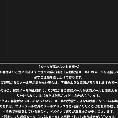
【メールが届かないお客様へ】
お客様よりご注文頂きますと注文内容ご確認（自動配信メール）のメールを送信し
必ずご連絡を差し上げております。
及び弊店からのメール等が届かない場合は、下記のような原因が考えられますので一
）をお使いの場合、迷惑メール防止機能により弊店からの確認メールが迷惑メールと間違
り分けられている（または削除された）場合がございます。
ックスの容量がいっぱいになっていて、メールの受信ができない状態になっている等
であれば、フリーメール以外のメールアドレスをご利用いただくことをお薦め致し
・全角で登録をしている場合や、ドメインに誤りがある場合が多くございます。
・設定により迷惑メール（スパムメール）と判断されてしまう場合がございます。