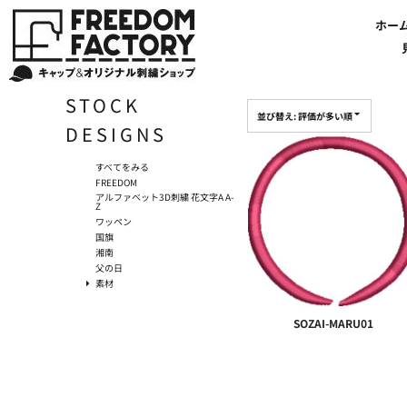
デフォルト
【帽子】刺繍価格について
法人・企業向け商品特集
商品紹介・新着情報
バッグやTシャツにも刺繍可能
オリジナル刺繍をオーダー
FREEDOM
ホーム
新着おすすめ商品
ホー
新着順
アルファベット3D刺繍 花文字A A-Z
【アパレル】刺繍価格について
イベント・販促向け商品特集
刺繍・デザインの知識
商品一覧から選ぶ
文字でデザインする場合
59FIFTYとは?
セール
評価が多い順
お客様のデザインをアップロードする場合
学校・部活向け商品特集
刺繍ミシン・設備紹介
ユーポン/フレックスフィットとは
NEW ERA BLANK CAP(ニューエラ 無地キャップ）
商品一覧から選ぶ
送料について
ワッペン
名前
地域・公共団体向け商品特集
店舗オリジナルデザインを使用する場合
お持ち込み商品について
ご利用ガイド・注文方法
47BLAND-BLANK CAP(フォーティセブン 無地キャップ）
ブランドから選ぶ
国旗
NEW ERA特集
STOCK
FLEXFIT/YUPOONG（フレックスフィット/ユーポン 無地キャップ）
ネットで購入した方で再注文したい方へ
オリジナル刺繍製作事例
帽子のメンテナンス他
ユナイテッドアスレ取り扱い開始!
オーダー方法
湘南
並び替え: 評価が多い順
DESIGNS
オリジナル刺繍価格参考事例
キャラクターワッペン販売中!
Q&A 質問と回答参考事例
オーダー方法
父の日
その他ブランドブランク無地キャップ
オリジナルワッペンデザインを制作いたします!
刺繍価格送料について
イベント向け低価格商品ミニマム10個以上の発注
ショップにお任せの方
素材
すべてをみる
FREEDOM
店舗で購入の方で初めてネット注文する方へ
刺繍価格送料について
アパレル・バッグブランド
アルファベット3D刺繍 花文字A A-
Z
見積りのご依頼
アパレルスタイル形状
ワッペン
湘南MALLフィル店舗案内
バッグ
国旗
湘南
セール＆おすすめ特集
アクセサリー
父の日
セール＆おすすめ特集
NEW ERA ニューエラライセンス
素材
ブログ一覧
47BLAND-MLB(フォーティセブン MLB）
SOZAI-MARU01
ブログ一覧
MLB メジャーリーグチーム
お問い合わせ
NBA バスケットボールチーム
店舗オリジナルデザイン
その他ライセンスキャップ
店舗オリジナルデザイン
ブランクキャップ無地キャップ