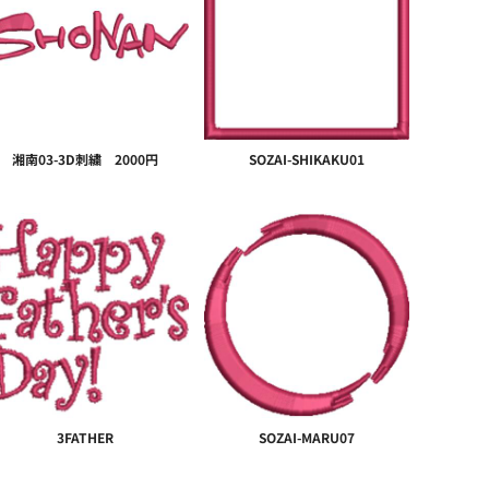
湘南03-3D刺繍 2000円
SOZAI-SHIKAKU01
3FATHER
SOZAI-MARU07