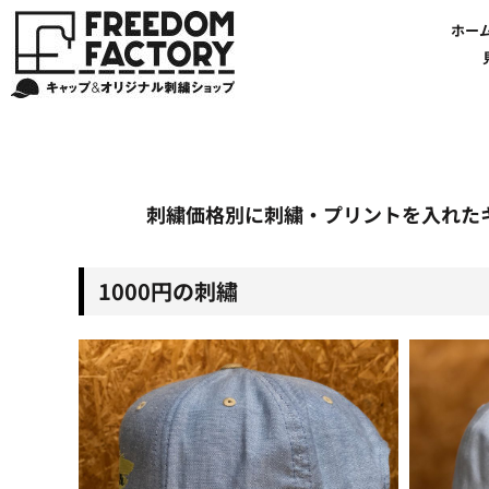
【帽子】刺繍価格について
法人・企業向け商品特集
商品紹介・新着情報
バッグやTシャツにも刺繍可能
オリジナル刺繍をオーダー
FREEDOM
ホーム
新着おすすめ商品
ホー
アルファベット3D刺繍 花文字A A-Z
【アパレル】刺繍価格について
イベント・販促向け商品特集
刺繍・デザインの知識
商品一覧から選ぶ
文字でデザインする場合
59FIFTYとは?
セール
お客様のデザインをアップロードする場合
学校・部活向け商品特集
刺繍ミシン・設備紹介
ユーポン/フレックスフィットとは
NEW ERA BLANK CAP(ニューエラ 無地キャップ）
商品一覧から選ぶ
送料について
ワッペン
地域・公共団体向け商品特集
店舗オリジナルデザインを使用する場合
お持ち込み商品について
ご利用ガイド・注文方法
47BLAND-BLANK CAP(フォーティセブン 無地キャップ）
ブランドから選ぶ
国旗
NEW ERA特集
FLEXFIT/YUPOONG（フレックスフィット/ユーポン 無地キャップ）
ネットで購入した方で再注文したい方へ
オリジナル刺繍製作事例
帽子のメンテナンス他
ユナイテッドアスレ取り扱い開始!
オーダー方法
湘南
オリジナル刺繍価格参考事例
キャラクターワッペン販売中!
Q&A 質問と回答参考事例
オーダー方法
父の日
その他ブランドブランク無地キャップ
オリジナルワッペンデザインを制作いたします!
刺繍価格送料について
イベント向け低価格商品ミニマム10個以上の発注
ショップにお任せの方
素材
刺繍価格別に刺繍・プリントを入れた
店舗で購入の方で初めてネット注文する方へ
刺繍価格送料について
アパレル・バッグブランド
見積りのご依頼
アパレルスタイル形状
湘南MALLフィル店舗案内
バッグ
1000円の刺繡
セール＆おすすめ特集
アクセサリー
セール＆おすすめ特集
NEW ERA ニューエラライセンス
ブログ一覧
47BLAND-MLB(フォーティセブン MLB）
ブログ一覧
MLB メジャーリーグチーム
お問い合わせ
NBA バスケットボールチーム
店舗オリジナルデザイン
その他ライセンスキャップ
店舗オリジナルデザイン
ブランクキャップ無地キャップ