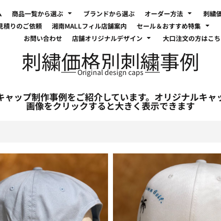
ム
商品一覧から選ぶ
ブランドから選ぶ
オーダー方法
刺繍
見積りのご依頼
湘南MALLフィル店舗案内
セール＆おすすめ特集
お問い合わせ
店舗オリジナルデザイン
大口注文の方はこ
刺繍価格別刺繍事例
Original design caps
キャップ制作事例をご紹介しています。オリジナルキャ
画像をクリックすると大きく表示できます