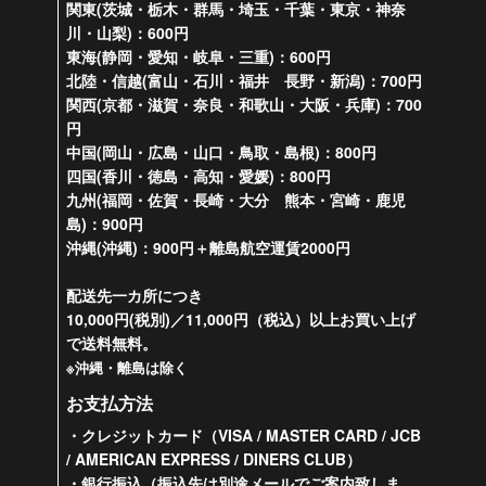
関東(茨城・栃木・群馬・埼玉・千葉・東京・神奈
川・山梨)：600円
東海(静岡・愛知・岐阜・三重)：600円
北陸・信越(富山・石川・福井 長野・新潟)：700円
関西(京都・滋賀・奈良・和歌山・大阪・兵庫)：700
円
中国(岡山・広島・山口・鳥取・島根)：800円
四国(香川・徳島・高知・愛媛)：800円
九州(福岡・佐賀・長崎・大分 熊本・宮崎・鹿児
島)：900円
沖縄(沖縄)：900円＋離島航空運賃2000円
配送先一カ所につき
10,000円(税別)／11,000円（税込）以上お買い上げ
で送料無料。
※沖縄・離島は除く
お支払方法
・クレジットカード（VISA / MASTER CARD / JCB
/ AMERICAN EXPRESS / DINERS CLUB）
・銀行振込（振込先は別途メールでご案内致しま