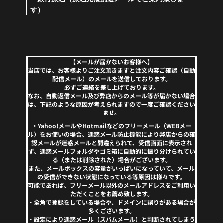
す）
【メールが届かないお客様へ】
当店では、お客様よりご注文頂きますと注文内容ご確認（自動
配信メール）のメールを送信しております。
必ずご連絡を差し上げております。
なお、自動返信メール及び弊店からのメール等が届かない場合
は、下記のような原因が考えられますので一度ご確認ください
ませ。
・Yahoo!メールやHotmailなどのフリーメール（WEBメー
ル）をお使いの場合、迷惑メール防止機能により弊店からの確
認メールが迷惑メールと間違えられて、受信画面に表示され
ず、迷惑メールフォルダやゴミ箱に自動的に振り分けられてい
る（または削除された）場合がございます。
また、メールボックスの容量がいっぱいになっていて、メール
の受信ができない状態になっている等原因は様々です。
可能であれば、フリーメール以外のメールアドレスをご利用い
ただくことをお薦め致します。
・全角で登録をしている場合や、ドメインに誤りがある場合が
多くございます。
・設定により迷惑メール（スパムメール）と判断されてしまう