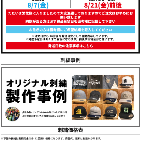
8/7(金)
8/21(金)前後
ただいま繁忙期に入りましたので大変混雑しておりますのでご注文はお早めにお
願い致します
納期がある方は必ず納品希望日を備考欄に記載して下さい
お急ぎの方は備考欄にご希望納期を記入してください
※注文日から
14日後
を発送目安として自動表示しています。
※発送予定日はあくまで目安になります。前後する場合がございます。
発送日数の注意事項はこちら
刺繍事例
刺繍価格表
※下記の価格は刺繍代金のみ（1箇所）価格になります。商品代、送料は別途かかります。