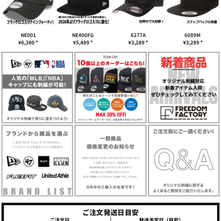
NE001
NE400FG
6277A
6089M
¥6,380
*
¥5,489
*
¥3,289
*
¥3,289
*
ご注文発送日目安
ご注文日
発送予定日（目安）