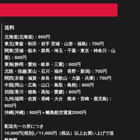
送料
北海道(北海道)：900円
東北(青森・秋田・岩手 宮城・山形・福島)：700円
関東(茨城・栃木・群馬・埼玉・千葉・東京・神奈川・山
梨)：600円
東海(静岡・愛知・岐阜・三重)：600円
北陸・信越(富山・石川・福井 長野・新潟)：700円
関西(京都・滋賀・奈良・和歌山・大阪・兵庫)：700円
中国(岡山・広島・山口・鳥取・島根)：800円
四国(香川・徳島・高知・愛媛)：800円
九州(福岡・佐賀・長崎・大分 熊本・宮崎・鹿児島)：
900円
沖縄(沖縄)：900円＋離島航空運賃2000円
配送先一カ所につき
10,000円(税別)／11,000円（税込）以上お買い上げで送
料無料。