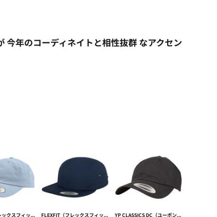
感が 今年のコーディネイトと相性抜群 なアクセン
FLEXFIT（フレックスフィット）ジュニアサイズ51-55cm CLASSIC DAD CAP【本体価格(税抜)￥2,790】
FLEXFIT（フレックスフィット）ジュニアサイズ 51-55cm JOCKEY CAP【本体価格(税抜)￥2,490】
YP CLASSICS DC（ユーポンダッドキャップ） PEACHED COTTON TWILL ピーチコットンダッドキャップ【本体価格(税抜)￥3,390】