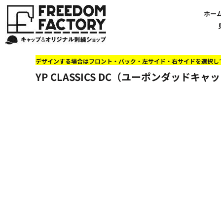
【帽子】刺繍価格について
法人・企業向け商品特集
商品紹介・新着情報
バッグやTシャツにも刺繍可能
オリジナル刺繍をオーダー
FREEDOM
ホーム
新着おすすめ商品
ホー
アルファベット3D刺繍 花文字A A-Z
【アパレル】刺繍価格について
イベント・販促向け商品特集
刺繍・デザインの知識
商品一覧から選ぶ
文字でデザインする場合
59FIFTYとは?
セール
お客様のデザインをアップロードする場合
学校・部活向け商品特集
刺繍ミシン・設備紹介
ユーポン/フレックスフィットとは
NEW ERA BLANK CAP(ニューエラ 無地キャップ）
商品一覧から選ぶ
送料について
ワッペン
地域・公共団体向け商品特集
店舗オリジナルデザインを使用する場合
お持ち込み商品について
ご利用ガイド・注文方法
47BLAND-BLANK CAP(フォーティセブン 無地キャップ）
ブランドから選ぶ
国旗
NEW ERA特集
デザインする場合はフロント・バック・左サイド・右サイドを選択し
FLEXFIT/YUPOONG（フレックスフィット/ユーポン 無地キャップ）
ネットで購入した方で再注文したい方へ
オリジナル刺繍製作事例
帽子のメンテナンス他
ユナイテッドアスレ取り扱い開始!
オーダー方法
湘南
YP CLASSICS DC（ユーポンダッドキャップ
オリジナル刺繍価格参考事例
キャラクターワッペン販売中!
Q&A 質問と回答参考事例
オーダー方法
父の日
その他ブランドブランク無地キャップ
オリジナルワッペンデザインを制作いたします!
刺繍価格送料について
イベント向け低価格商品ミニマム10個以上の発注
ショップにお任せの方
素材
店舗で購入の方で初めてネット注文する方へ
刺繍価格送料について
アパレル・バッグブランド
見積りのご依頼
アパレルスタイル形状
湘南MALLフィル店舗案内
バッグ
セール＆おすすめ特集
アクセサリー
セール＆おすすめ特集
NEW ERA ニューエラライセンス
ブログ一覧
47BLAND-MLB(フォーティセブン MLB）
ブログ一覧
MLB メジャーリーグチーム
お問い合わせ
NBA バスケットボールチーム
店舗オリジナルデザイン
その他ライセンスキャップ
店舗オリジナルデザイン
ブランクキャップ無地キャップ