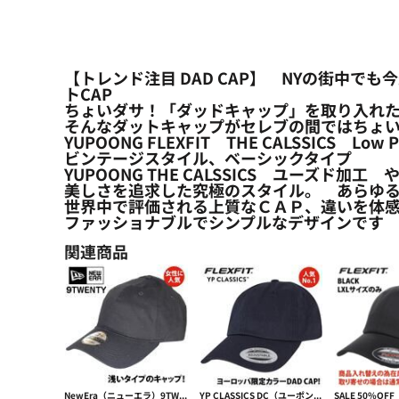
【トレンド注目 DAD CAP】 NYの街中で
トCAP
ちょいダサ！「ダッドキャップ」を取り入れ
そんなダットキャップがセレブの間ではちょ
YUPOONG FLEXFIT THE CALSSICS Low Prof
ビンテージスタイル、ベーシックタイプ
YUPOONG THE CALSSICS ユーズド加
美しさを追求した究極のスタイル。 あらゆ
世界中で評価される上質なＣＡＰ、違いを体
ファッショナブルでシンプルなデザインです
関連商品
NewEra（ニューエラ）9TWENTY Adjustable low cap【本体価格(税抜)￥4,990】
YP CLASSICS DC（ユーポンダッドキャップ）EU限定カラー CLASSIC DAD CAP【本体価格(税抜)￥2,790】