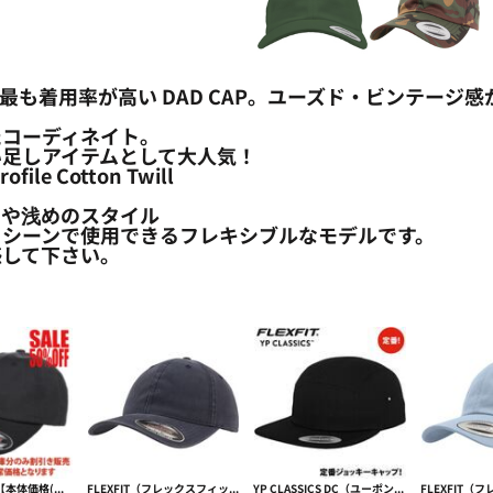
も今最も着用率が高い DAD CAP。ユーズド・ビンテージ
たコーディネイト。
い足しアイテムとして大人気！
ile Cotton Twill
工 やや浅めのスタイル
るシーンで使用できるフレキシブルなモデルです。
感して下さい。
SALE 50%OFF【本体価格(税抜)￥3390→￥1695】FLEXFIT（フレックスフィット）COTTON TWILL DAD CAP 【本体価格(税抜)￥3,390】
FLEXFIT（フレックスフィット） GARMENT WASHED COTTON CAP ガーメントウォッシュ【本体価格(税抜)￥3,390】
YP CLASSICS DC（ユーポンダッドキャップ）ジョッキーキャップ JOCKEY CAP 【本体価格(税抜)￥2,790】