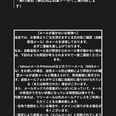
・銀行振込（振込先は別途メールでご案内致しま
す）
【メールが届かないお客様へ】
当店では、お客様よりご注文頂きますと注文内容ご確認（自動
配信メール）のメールを送信しております。
必ずご連絡を差し上げております。
なお、自動返信メール及び弊店からのメール等が届かない場合
は、下記のような原因が考えられますので一度ご確認ください
ませ。
・Yahoo!メールやHotmailなどのフリーメール（WEBメー
ル）をお使いの場合、迷惑メール防止機能により弊店からの確
認メールが迷惑メールと間違えられて、受信画面に表示され
ず、迷惑メールフォルダやゴミ箱に自動的に振り分けられてい
る（または削除された）場合がございます。
また、メールボックスの容量がいっぱいになっていて、メール
の受信ができない状態になっている等原因は様々です。
可能であれば、フリーメール以外のメールアドレスをご利用い
ただくことをお薦め致します。
・全角で登録をしている場合や、ドメインに誤りがある場合が
多くございます。
・設定により迷惑メール（スパムメール）と判断されてしまう