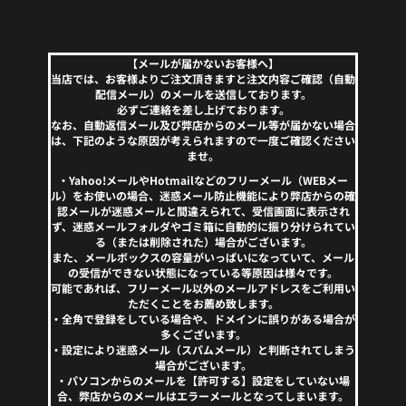
【メールが届かないお客様へ】
当店では、お客様よりご注文頂きますと注文内容ご確認（自動
配信メール）のメールを送信しております。
必ずご連絡を差し上げております。
なお、自動返信メール及び弊店からのメール等が届かない場合
は、下記のような原因が考えられますので一度ご確認ください
ませ。
・Yahoo!メールやHotmailなどのフリーメール（WEBメー
ル）をお使いの場合、迷惑メール防止機能により弊店からの確
認メールが迷惑メールと間違えられて、受信画面に表示され
ず、迷惑メールフォルダやゴミ箱に自動的に振り分けられてい
る（または削除された）場合がございます。
また、メールボックスの容量がいっぱいになっていて、メール
の受信ができない状態になっている等原因は様々です。
可能であれば、フリーメール以外のメールアドレスをご利用い
ただくことをお薦め致します。
・全角で登録をしている場合や、ドメインに誤りがある場合が
多くございます。
・設定により迷惑メール（スパムメール）と判断されてしまう
場合がございます。
・パソコンからのメールを【許可する】設定をしていない場
合、弊店からのメールはエラーメールとなってしまいます。