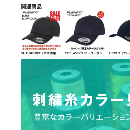
関連商品
SALE 50%OFF【本体価格(税抜)￥3390→￥1695】FLEXFIT（フレックスフィット）COTTON TWILL DAD CAP 【本体価格(税抜)￥3,390】
YP CLASSICS DC（ユーポンダッドキャップ）EU限定カラー CLASSIC DAD CAP【本体価格(税抜)￥2,790】