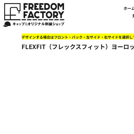
【帽子】刺繍価格について
法人・企業向け商品特集
商品紹介・新着情報
バッグやTシャツにも刺繍可能
オリジナル刺繍をオーダー
FREEDOM
ホーム
新着おすすめ商品
ホー
アルファベット3D刺繍 花文字A A-Z
【アパレル】刺繍価格について
イベント・販促向け商品特集
刺繍・デザインの知識
商品一覧から選ぶ
文字でデザインする場合
59FIFTYとは?
セール
お客様のデザインをアップロードする場合
学校・部活向け商品特集
刺繍ミシン・設備紹介
ユーポン/フレックスフィットとは
NEW ERA BLANK CAP(ニューエラ 無地キャップ）
商品一覧から選ぶ
送料について
ワッペン
地域・公共団体向け商品特集
店舗オリジナルデザインを使用する場合
お持ち込み商品について
ご利用ガイド・注文方法
47BLAND-BLANK CAP(フォーティセブン 無地キャップ）
ブランドから選ぶ
国旗
NEW ERA特集
デザインする場合はフロント・バック・左サイド・右サイドを選択し
FLEXFIT/YUPOONG（フレックスフィット/ユーポン 無地キャップ）
ネットで購入した方で再注文したい方へ
オリジナル刺繍製作事例
帽子のメンテナンス他
ユナイテッドアスレ取り扱い開始!
オーダー方法
湘南
FLEXFIT（フレックスフィット）ヨーロッパ
オリジナル刺繍価格参考事例
キャラクターワッペン販売中!
Q&A 質問と回答参考事例
オーダー方法
父の日
その他ブランドブランク無地キャップ
オリジナルワッペンデザインを制作いたします!
刺繍価格送料について
イベント向け低価格商品ミニマム10個以上の発注
ショップにお任せの方
素材
店舗で購入の方で初めてネット注文する方へ
刺繍価格送料について
アパレル・バッグブランド
見積りのご依頼
アパレルスタイル形状
湘南MALLフィル店舗案内
バッグ
セール＆おすすめ特集
アクセサリー
セール＆おすすめ特集
NEW ERA ニューエラライセンス
ブログ一覧
47BLAND-MLB(フォーティセブン MLB）
ブログ一覧
MLB メジャーリーグチーム
お問い合わせ
NBA バスケットボールチーム
店舗オリジナルデザイン
その他ライセンスキャップ
店舗オリジナルデザイン
ブランクキャップ無地キャップ