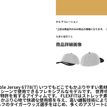
から
デコレーション
*
上記は商品代のみの税込の価格になります。
在庫を確認する
商品詳細画像
ouble Jersey 6778(T) いつでもどこでもかぶ
シーンで使用できるフレキシブルなモデルです。 世界
特許を有するアイティムです。 FLEXFITはストレッ
るかぶり心地で快適な使用感を与え、高い縫製技術により
ルフのタイガーウッズ選手をはじめ、多くのアスリート