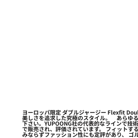
大口注文の方はこちら
シーン・用途別
大口注文の方はこちら
キャラクターワッペン
おすすめ商品
ログイン
もっと見る...
新規会員登録
カート：0点
ヨーロッパ限定 ダブルジャージー Flexfit D
美しさを追求した究極のスタイル。 あらゆる
下さい。YUPOONG社の代表的なラインで技術
で販売され、評価されています。 フィットす
みならずファッション性にも定評があり、 ゴ