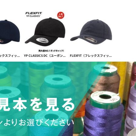
FLEXFIT（フレックスフィット）ヨーロッパ限定 ダブルジャージー Double Jersey【本体価格(税抜)￥3,390】
YP CLASSICS DC（ユーポンダッドキャップ）CLASSIC DAD CAP【本体価格(税抜)￥2,790】
FLEXFIT（フレックスフィット） GARMENT WASHED COTTON CAP ガーメントウォッシュ【本体価格(税抜)￥3,390】