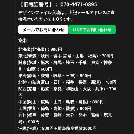
070-4471-0895
【旧電話番号】：
デザインファイル入稿は、上記メールアドレスに直
接添付いただいてもOKです。
メールでお問い合わせ
LINEでお問い合わせ
送料
北海道(北海道)：900円
東北(青森・秋田・岩手 宮城・山形・福島)：700円
関東(茨城・栃木・群馬・埼玉・千葉・東京・神奈
川・山梨)：600円
東海(静岡・愛知・岐阜・三重)：600円
北陸・信越(富山・石川・福井 長野・新潟)：700円
関西(京都・滋賀・奈良・和歌山・大阪・兵庫)：700
円
中国(岡山・広島・山口・鳥取・島根)：800円
四国(香川・徳島・高知・愛媛)：800円
九州(福岡・佐賀・長崎・大分 熊本・宮崎・鹿児
島)：900円
沖縄(沖縄)：900円＋離島航空運賃2000円