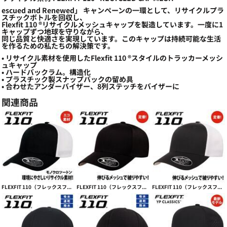
escued and Renewed」 キャンペーンの一環として、リサイクルプラ
スチックボトルを回収し、
Flexfit 110 ®リサイクルメッシュキャップを製造しています。一度に1
キャップずつ地球を守りながら、
同じ品質と快適さを実現しています。このキャップは持続可能な生活
を作るための私たちの解決策です。
• リサイクル素材を使用したFlexfit 110 ®スタイルのトラッカーメッシ
ュキャップ
• ハードバックラム。構造化
• プラスチック製スナップバックの留め具
• 合わせたアンダーバイザー、8列ステッチをバイザーに
関連商品
FLEXFIT 110（フレックスフィット 110） RECYCLED MESH CAP 2-TONE【本体価格(税抜)￥3,990】
FLEXFIT 110（フレックスフィット 110） MESH CAP トラッカーメッシュ【本体価格(税抜)￥3,590】
FLEXFIT 110（フレックスフィット 110） MESH 2-TONE トラッカー【本体価格(税抜)￥3,590】