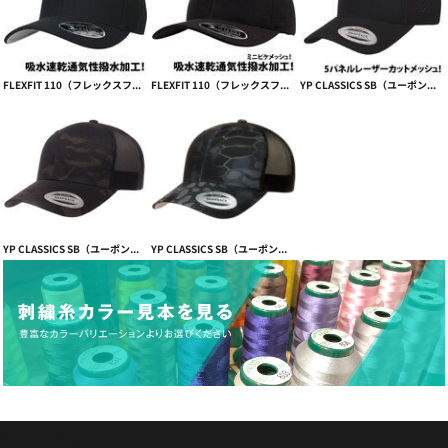
FLEXFIT 110（フレックスフィット110） Hybrid 吸水速乾通気性撥水加工【本体価格(税抜)￥3,990】
FLEXFIT 110（フレックスフィット110）吸水速乾&撥水COOL & DRY MINI PIQUE CAP【本体価格(税抜)￥3,590】
YP CLASSICS SB（ユーポンスナップバックフラットバイザー）5-panel snapback perforation【本体価格(税抜)￥3,990】
YP CLASSICS SB（ユーポンスナップバックフラットバイザー）マルチカモメッシュ YP CLASSICS® MULTICAM® RETRO TRUCKER CAP【本体価格(税抜)￥3,590】
YP CLASSICS SB（ユーポンスナップバックフラットバイザー）Kryptek ®レトロトラッカーキャップ 【本体価格(税抜)￥3,590】
商品検索