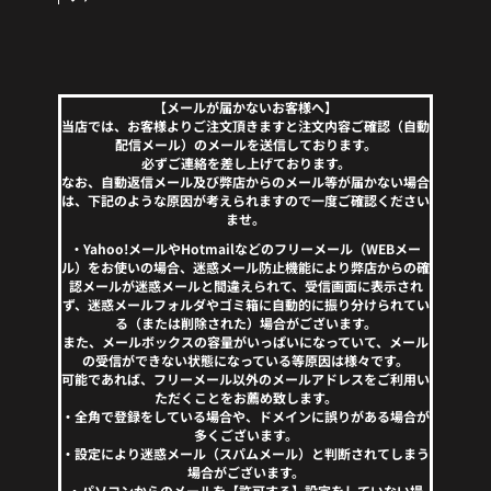
【メールが届かないお客様へ】
当店では、お客様よりご注文頂きますと注文内容ご確認（自動
配信メール）のメールを送信しております。
必ずご連絡を差し上げております。
なお、自動返信メール及び弊店からのメール等が届かない場合
は、下記のような原因が考えられますので一度ご確認ください
ませ。
・Yahoo!メールやHotmailなどのフリーメール（WEBメー
ル）をお使いの場合、迷惑メール防止機能により弊店からの確
認メールが迷惑メールと間違えられて、受信画面に表示され
ず、迷惑メールフォルダやゴミ箱に自動的に振り分けられてい
る（または削除された）場合がございます。
また、メールボックスの容量がいっぱいになっていて、メール
の受信ができない状態になっている等原因は様々です。
可能であれば、フリーメール以外のメールアドレスをご利用い
ただくことをお薦め致します。
・全角で登録をしている場合や、ドメインに誤りがある場合が
多くございます。
・設定により迷惑メール（スパムメール）と判断されてしまう
場合がございます。
・パソコンからのメールを【許可する】設定をしていない場