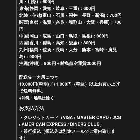
川・山梨)：600円
東海(静岡・愛知・岐阜・三重)：600円
北陸・信越(富山・石川・福井 長野・新潟)：700円
関西(京都・滋賀・奈良・和歌山・大阪・兵庫)：700
円
中国(岡山・広島・山口・鳥取・島根)：800円
四国(香川・徳島・高知・愛媛)：800円
九州(福岡・佐賀・長崎・大分 熊本・宮崎・鹿児
島)：900円
沖縄(沖縄)：900円＋離島航空運賃2000円
配送先一カ所につき
10,000円(税別)／11,000円（税込）以上お買い上げ
で送料無料。
※沖縄・離島は除く
お支払方法
・クレジットカード（VISA / MASTER CARD / JCB
/ AMERICAN EXPRESS / DINERS CLUB）
・銀行振込（振込先は別途メールでご案内致しま
す）