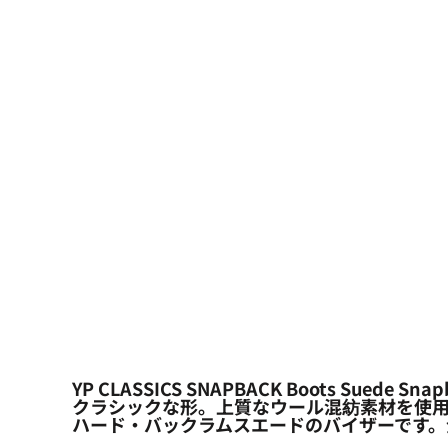
大口注文の方はこちら
シーン・用途別
大口注文の方はこちら
キャラクターワッペン
おすすめ商品
ログイン
もっと見る...
新規会員登録
カート：0点
YP CLASSICS SNAPBACK Boots Suede Snap
クラシックな形。上質なウール混紡素材を使
ハード・バックラムスエードのバイザーです。