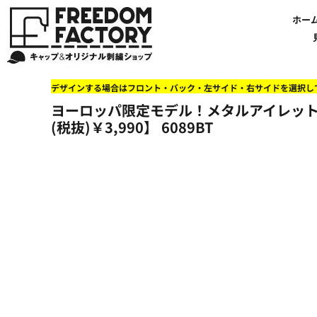
【帽子】刺繍価格について
法人・企業向け商品特集
商品紹介・新着情報
バッグやTシャツにも刺繍可能
オリジナル刺繍をオーダー
FREEDOM
ホーム
新着おすすめ商品
ホー
アルファベット3D刺繍 花文字A A-Z
【アパレル】刺繍価格について
イベント・販促向け商品特集
刺繍・デザインの知識
商品一覧から選ぶ
文字でデザインする場合
59FIFTYとは?
セール
お客様のデザインをアップロードする場合
学校・部活向け商品特集
刺繍ミシン・設備紹介
ユーポン/フレックスフィットとは
NEW ERA BLANK CAP(ニューエラ 無地キャップ）
商品一覧から選ぶ
送料について
ワッペン
地域・公共団体向け商品特集
店舗オリジナルデザインを使用する場合
お持ち込み商品について
ご利用ガイド・注文方法
47BLAND-BLANK CAP(フォーティセブン 無地キャップ）
ブランドから選ぶ
国旗
NEW ERA特集
デザインする場合はフロント・バック・左サイド・右サイドを選択し
FLEXFIT/YUPOONG（フレックスフィット/ユーポン 無地キャップ）
ネットで購入した方で再注文したい方へ
オリジナル刺繍製作事例
帽子のメンテナンス他
ユナイテッドアスレ取り扱い開始!
オーダー方法
湘南
ヨーロッパ限定モデル！メタルアイレット＆スウ
オリジナル刺繍価格参考事例
キャラクターワッペン販売中!
Q&A 質問と回答参考事例
オーダー方法
父の日
その他ブランドブランク無地キャップ
(税抜)￥3,990】
6089BT
オリジナルワッペンデザインを制作いたします!
刺繍価格送料について
イベント向け低価格商品ミニマム10個以上の発注
ショップにお任せの方
素材
店舗で購入の方で初めてネット注文する方へ
刺繍価格送料について
アパレル・バッグブランド
見積りのご依頼
アパレルスタイル形状
湘南MALLフィル店舗案内
バッグ
セール＆おすすめ特集
アクセサリー
セール＆おすすめ特集
NEW ERA ニューエラライセンス
ブログ一覧
47BLAND-MLB(フォーティセブン MLB）
ブログ一覧
MLB メジャーリーグチーム
お問い合わせ
NBA バスケットボールチーム
店舗オリジナルデザイン
その他ライセンスキャップ
店舗オリジナルデザイン
ブランクキャップ無地キャップ