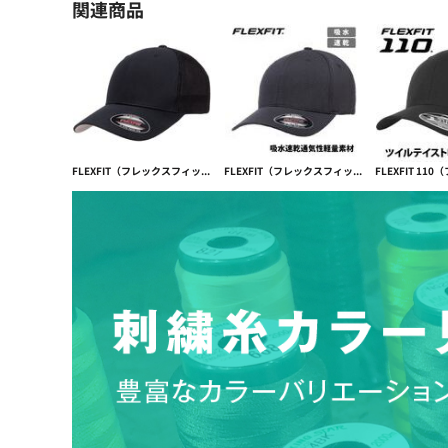
関連商品
FLEXFIT（フレックスフィット）TRUCKER MESH CAP【本体価格(税抜)￥3,390】
FLEXFIT（フレックスフィット）吸水速乾フィット感抜群 COOL&DRY 3DHEXAGON JERSEY【本体価格(税抜)￥3,990】