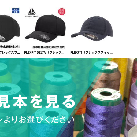
FLEXFIT 110（フレックスフィット110）スポーツ向け吸水速乾 PRO-FORMANCE【本体価格(税抜)￥3,990】
FLEXFIT DELTA （フレックスフィットデルタ）キャップ【本体価格(税抜)￥4,490】
FLEXFIT（フレックスフィット） GARMENT WASHED COTTON CAP ガーメントウォッシュ【本体価格(税抜)￥3,390】