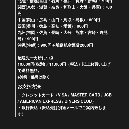
北陸・信越(富山・石川・福井 長野・新潟)：700円
関西(京都・滋賀・奈良・和歌山・大阪・兵庫)：700
円
中国(岡山・広島・山口・鳥取・島根)：800円
四国(香川・徳島・高知・愛媛)：800円
九州(福岡・佐賀・長崎・大分 熊本・宮崎・鹿児
島)：900円
沖縄(沖縄)：900円＋離島航空運賃2000円
配送先一カ所につき
10,000円(税別)／11,000円（税込）以上お買い上げ
で送料無料。
※沖縄・離島は除く
お支払方法
・クレジットカード（VISA / MASTER CARD / JCB
/ AMERICAN EXPRESS / DINERS CLUB）
・銀行振込（振込先は別途メールでご案内致しま
す）