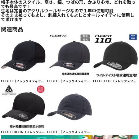
帽子本体のスタイル、高さ、幅、つばの形、かぶり心地、どれを取っ
ても最高です！
生地は定番のアクリルウールサージなので１年中使用可能
そのまま被ってもよし、刺繍入れてもよしとオールマイティに使用し
て頂けます
関連商品
FLEXFIT（フレックスフィット）TRUCKER MESH CAP【本体価格(税抜)￥3,390】
FLEXFIT（フレックスフィット）吸水速乾フィット感抜群 COOL&DRY 3DHEXAGON JERSEY【本体価格(税抜)￥3,990】
FLEXFIT 110（フレックスフィット110）スポーツ向け吸水速乾 PRO-FORMANCE【本体価格(税抜)￥3,990】
FLEXFIT DELTA （フレックスフィットデルタ）キャップ【本体価格(税抜)￥4,490】
FLEXFIT（フレックスフィット） GARMENT WASHED COTTON CAP ガーメントウォッシュ【本体価格(税抜)￥3,390】