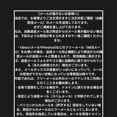
【メールが届かないお客様へ】
当店では、お客様よりご注文頂きますと注文内容ご確認（自動
配信メール）のメールを送信しております。
必ずご連絡を差し上げております。
なお、自動返信メール及び弊店からのメール等が届かない場合
は、下記のような原因が考えられますので一度ご確認ください
ませ。
・Yahoo!メールやHotmailなどのフリーメール（WEBメー
ル）をお使いの場合、迷惑メール防止機能により弊店からの確
認メールが迷惑メールと間違えられて、受信画面に表示され
ず、迷惑メールフォルダやゴミ箱に自動的に振り分けられてい
る（または削除された）場合がございます。
また、メールボックスの容量がいっぱいになっていて、メール
の受信ができない状態になっている等原因は様々です。
可能であれば、フリーメール以外のメールアドレスをご利用い
ただくことをお薦め致します。
・全角で登録をしている場合や、ドメインに誤りがある場合が
多くございます。
・設定により迷惑メール（スパムメール）と判断されてしまう
場合がございます。
・パソコンからのメールを【許可する】設定をしていない場
合、弊店からのメールはエラーメールとなってしまいます。
また、受信先を指定している場合は、メールを受信ドメイン