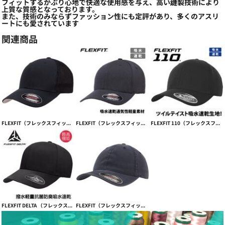
フィットするかぶり心地で快適な使用感を与え、高い縫製技術により
上質な質感となっております。
また、技術のみならずファッション性にも定評があり、多くのアスリ
ートにも愛されています
関連商品
FLEXFIT（フレックスフィット）TRUCKER MESH CAP【本体価格(税抜)￥3,390】
FLEXFIT（フレックスフィット）吸水速乾フィット感抜群 COOL&DRY 3DHEXAGON JERSEY【本体価格(税抜)￥3,990】
FLEXFIT 110（フレックスフィット110）スポーツ向け吸水速乾 PRO-FORMANCE【本体価格(税抜)￥3,990】
FLEXFIT DELTA （フレックスフィットデルタ）キャップ【本体価格(税抜)￥4,490】
FLEXFIT（フレックスフィット） GARMENT WASHED COTTON CAP ガーメントウォッシュ【本体価格(税抜)￥3,390】