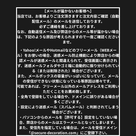
【メールが届かないお客様へ】
当店では、お客様よりご注文頂きますと注文内容ご確認（自動
配信メール）のメールを送信しております。
必ずご連絡を差し上げております。
なお、自動返信メール及び弊店からのメール等が届かない場合
は、下記のような原因が考えられますので一度ご確認ください
ませ。
・Yahoo!メールやHotmailなどのフリーメール（WEBメー
ル）をお使いの場合、迷惑メール防止機能により弊店からの確
認メールが迷惑メールと間違えられて、受信画面に表示され
ず、迷惑メールフォルダやゴミ箱に自動的に振り分けられてい
る（または削除された）場合がございます。
また、メールボックスの容量がいっぱいになっていて、メール
の受信ができない状態になっている等原因は様々です。
可能であれば、フリーメール以外のメールアドレスをご利用い
ただくことをお薦め致します。
・全角で登録をしている場合や、ドメインに誤りがある場合が
多くございます。
・設定により迷惑メール（スパムメール）と判断されてしまう
場合がございます。
・パソコンからのメールを【許可する】設定をしていない場
合、弊店からのメールはエラーメールとなってしまいます。
また、受信先を指定している場合は、メールを受信ドメイン
「@secure-decoration.com」にご登録下さい。