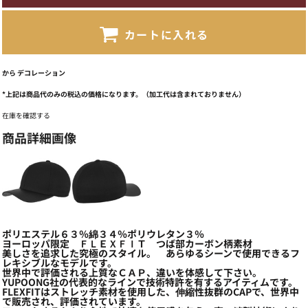
カートに入れる
から
デコレーション
*
上記は商品代のみの税込の価格になります。（加工代は含まれておりません）
在庫を確認する
商品詳細画像
ポリエステル６３％綿３４％ポリウレタン３％
ヨーロッパ限定 ＦＬＥＸＦＩＴ つば部カーボン柄素材
美しさを追求した究極のスタイル。 あらゆるシーンで使用できるフ
レキシブルなモデルです。
世界中で評価される上質なＣＡＰ、違いを体感して下さい。
YUPOONG社の代表的なラインで技術特許を有するアイティムです。
FLEXFITはストレッチ素材を使用した、伸縮性抜群のCAPで、世界中
で販売され、評価されています。