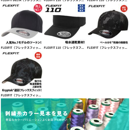
FLEXFIT（フレックスフィット）売上NO.1モデル WOOLY COMBED CAP – 2-TONE【本体価格(税抜)￥2,990】
FLEXFIT 110（フレックスフィット 110） COOL & DRY VISOR 【本体価格(税抜)￥3,390】
FLEXFIT（フレックスフィット） FLEXFIT VEIL CAMO CAP ベールカモフレックス【本体価格(税抜)￥3,990】
FLEXFIT（フレックスフィット） KRYPTEK® CAP【本体価格(税抜)￥4,290】