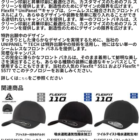
クリーン印刷と昇華印刷に最適化され、カスタマイズのためのフル ス
クリーンを提供します。創造性のためにデザインの限界を広げます。
Flexfit ® UniPanel ™キャップは、シームレスに融合されたフロント パ
ネルにより、あらゆるデザインや装飾を簡単に取り入れることができ
る途切れないキャンバスを提供します。単一のフロント パネルは、ス
クリーン印刷と昇華印刷に最適化され、カスタマイズのためのフル ス
クリーンを提供します。創造性のためにデザインの限界を広げます。
特許出願中のデザイン
すっきりとした滑らかなデザインを実現するために、当社の
UNIPANEL ™ TECH は特許出願中の技術を活用し、他にはない単一の
シームレスなフロント パネルを提供します。
完璧なキャンバス
この完全に滑らかなフロント パネルは、そのまま着用して鮮明な美し
さを演出することも、あらゆる種類の装飾に最適なキャンバスとして
使用することもできます。当社の人気の Flexfit ® 5511 および Flexfit ®
5577 でこのテクノロジーをお楽しみください。
詳しくは
をご参照ください
こちら
関連商品
FLEXFIT DELTA（フレックスフィットデルタ） ADJUSTABLE【本体価格(税抜)￥4,590】
FLEXFIT 110（フレックスフィット110）吸水速乾&撥水COOL & DRY MINI PIQUE CAP【本体価格(税抜)￥3,590】
FLEXFIT 110（フレックスフィット110）スポーツ向け吸水速乾 PRO-FORMANCE【本体価格(税抜)￥3,990】