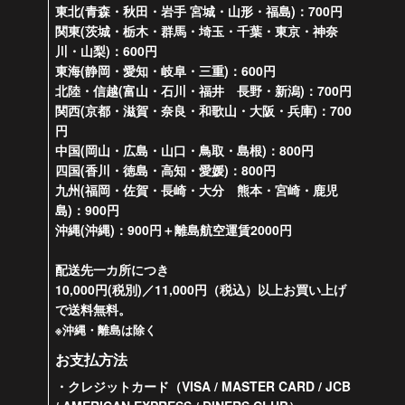
東北(青森・秋田・岩手 宮城・山形・福島)：700円
関東(茨城・栃木・群馬・埼玉・千葉・東京・神奈
川・山梨)：600円
東海(静岡・愛知・岐阜・三重)：600円
北陸・信越(富山・石川・福井 長野・新潟)：700円
関西(京都・滋賀・奈良・和歌山・大阪・兵庫)：700
円
中国(岡山・広島・山口・鳥取・島根)：800円
四国(香川・徳島・高知・愛媛)：800円
九州(福岡・佐賀・長崎・大分 熊本・宮崎・鹿児
島)：900円
沖縄(沖縄)：900円＋離島航空運賃2000円
配送先一カ所につき
10,000円(税別)／11,000円（税込）以上お買い上げ
で送料無料。
※沖縄・離島は除く
お支払方法
・クレジットカード（VISA / MASTER CARD / JCB