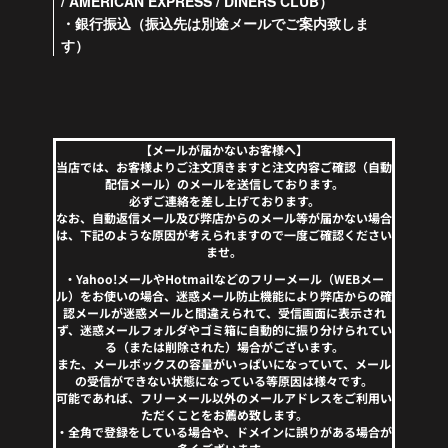
/ AMERICAN EXPRESS / DINERS CLUB）
・銀行振込（振込先は別途メールでご案内致しま
す）
【メールが届かないお客様へ】
当店では、お客様よりご注文頂きますと注文内容ご確認（自動
配信メール）のメールを送信しております。
必ずご連絡を差し上げております。
なお、自動返信メール及び弊店からのメール等が届かない場合
は、下記のような原因が考えられますので一度ご確認ください
ませ。
・Yahoo!メールやHotmailなどのフリーメール（WEBメー
ル）をお使いの場合、迷惑メール防止機能により弊店からの確
認メールが迷惑メールと間違えられて、受信画面に表示され
ず、迷惑メールフォルダやゴミ箱に自動的に振り分けられてい
る（または削除された）場合がございます。
また、メールボックスの容量がいっぱいになっていて、メール
の受信ができない状態になっている等原因は様々です。
可能であれば、フリーメール以外のメールアドレスをご利用い
ただくことをお薦め致します。
・全角で登録をしている場合や、ドメインに誤りがある場合が