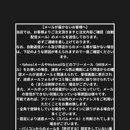
【メールが届かないお客様へ】
当店では、お客様よりご注文頂きますと注文内容ご確認（自動
配信メール）のメールを送信しております。
必ずご連絡を差し上げております。
なお、自動返信メール及び弊店からのメール等が届かない場合
は、下記のような原因が考えられますので一度ご確認ください
ませ。
・Yahoo!メールやHotmailなどのフリーメール（WEBメー
ル）をお使いの場合、迷惑メール防止機能により弊店からの確
認メールが迷惑メールと間違えられて、受信画面に表示され
ず、迷惑メールフォルダやゴミ箱に自動的に振り分けられてい
る（または削除された）場合がございます。
また、メールボックスの容量がいっぱいになっていて、メール
の受信ができない状態になっている等原因は様々です。
可能であれば、フリーメール以外のメールアドレスをご利用い
ただくことをお薦め致します。
・全角で登録をしている場合や、ドメインに誤りがある場合が
多くございます。
・設定により迷惑メール（スパムメール）と判断されてしまう
場合がございます。
・パソコンからのメールを【許可する】設定をしていない場