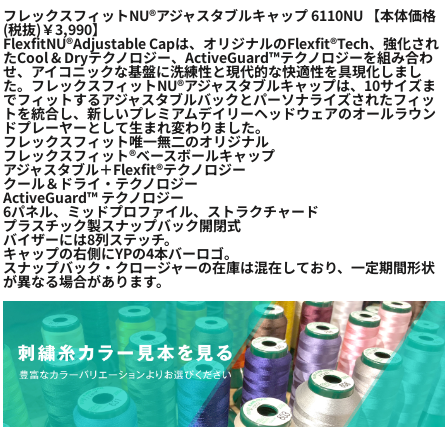
フレックスフィットNU®アジャスタブルキャップ 6110NU 【本体価格
(税抜)￥3,990】
FlexfitNU®Adjustable Capは、オリジナルのFlexfit®Tech、強化され
たCool & Dryテクノロジー、ActiveGuard™テクノロジーを組み合わ
せ、アイコニックな基盤に洗練性と現代的な快適性を具現化しまし
た。フレックスフィットNU®アジャスタブルキャップは、10サイズま
でフィットするアジャスタブルバックとパーソナライズされたフィッ
トを統合し、新しいプレミアムデイリーヘッドウェアのオールラウン
ドプレーヤーとして生まれ変わりました。
フレックスフィット唯一無二のオリジナル
フレックスフィット®ベースボールキャップ
アジャスタブル＋Flexfit®テクノロジー
クール＆ドライ・テクノロジー
ActiveGuard™ テクノロジー
6パネル、ミッドプロファイル、ストラクチャード
プラスチック製スナップバック開閉式
バイザーには8列ステッチ。
キャップの右側にYPの4本バーロゴ。
スナップバック・クロージャーの在庫は混在しており、一定期間形状
が異なる場合があります。