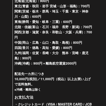
北海道(北海道)：900円
東北(青森・秋田・岩手 宮城・山形・福島)：700円
関東(茨城・栃木・群馬・埼玉・千葉・東京・神奈
川・山梨)：600円
東海(静岡・愛知・岐阜・三重)：600円
北陸・信越(富山・石川・福井 長野・新潟)：700円
関西(京都・滋賀・奈良・和歌山・大阪・兵庫)：700
円
中国(岡山・広島・山口・鳥取・島根)：800円
四国(香川・徳島・高知・愛媛)：800円
九州(福岡・佐賀・長崎・大分 熊本・宮崎・鹿児
島)：900円
沖縄(沖縄)：900円＋離島航空運賃2000円
配送先一カ所につき
10,000円(税別)／11,000円（税込）以上お買い上げ
で送料無料。
※沖縄・離島は除く
お支払方法
・クレジットカード（VISA / MASTER CARD / JCB