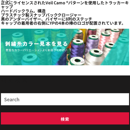
正式にライセンスされたVeil Camo ®パターンを使用したトラッカーキ
ャップ
ハードバックラム。構造
プラスチック製スナップバッククロージャー
黒のアンダーバイザー、バイザーに8列のステッチ
キャップの着用者の右側にYPの4本の棒のロゴが配置されています。
商品検索
Search
検索