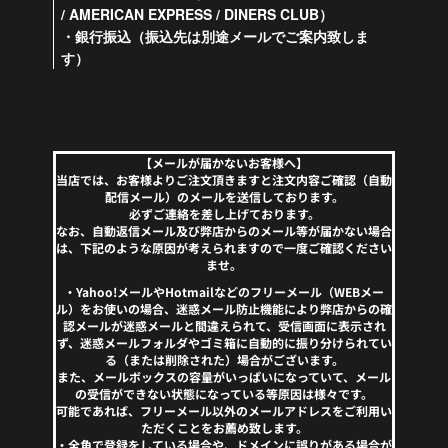
/ AMERICAN EXPRESS / DINERS CLUB）
・銀行振込（振込先は別途メールでご案内致しま
す）
【メールが届かないお客様へ】
当店では、お客様よりご注文頂きますと注文内容ご確認（自動
配信メール）のメールを送信しております。
必ずご連絡を差し上げております。
なお、自動返信メール及び弊店からのメール等が届かない場合
は、下記のような原因が考えられますので一度ご確認ください
ませ。
・Yahoo!メールやHotmailなどのフリーメール（WEBメー
ル）をお使いの場合、迷惑メール防止機能により弊店からの確
認メールが迷惑メールと間違えられて、受信画面に表示され
ず、迷惑メールフォルダやゴミ箱に自動的に振り分けられてい
る（または削除された）場合がございます。
また、メールボックスの容量がいっぱいになっていて、メール
の受信ができない状態になっている等原因は様々です。
可能であれば、フリーメール以外のメールアドレスをご利用い
ただくことをお薦め致します。
・全角で登録をしている場合や、ドメインに誤りがある場合が