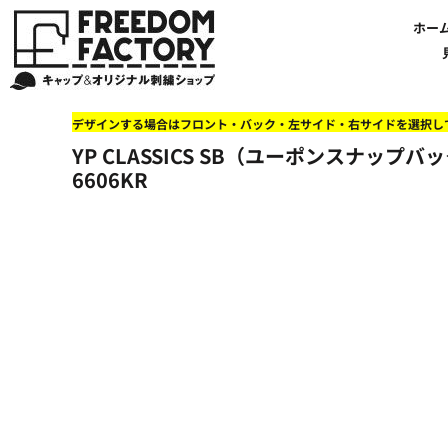
【帽子】刺繍価格について
法人・企業向け商品特集
商品紹介・新着情報
バッグやTシャツにも刺繍可能
オリジナル刺繍をオーダー
FREEDOM
ホーム
新着おすすめ商品
ホー
アルファベット3D刺繍 花文字A A-Z
【アパレル】刺繍価格について
イベント・販促向け商品特集
刺繍・デザインの知識
商品一覧から選ぶ
文字でデザインする場合
59FIFTYとは?
セール
お客様のデザインをアップロードする場合
学校・部活向け商品特集
刺繍ミシン・設備紹介
ユーポン/フレックスフィットとは
NEW ERA BLANK CAP(ニューエラ 無地キャップ）
商品一覧から選ぶ
送料について
ワッペン
地域・公共団体向け商品特集
店舗オリジナルデザインを使用する場合
お持ち込み商品について
ご利用ガイド・注文方法
47BLAND-BLANK CAP(フォーティセブン 無地キャップ）
ブランドから選ぶ
国旗
NEW ERA特集
デザインする場合はフロント・バック・左サイド・右サイドを選択し
FLEXFIT/YUPOONG（フレックスフィット/ユーポン 無地キャップ）
ネットで購入した方で再注文したい方へ
オリジナル刺繍製作事例
帽子のメンテナンス他
ユナイテッドアスレ取り扱い開始!
オーダー方法
湘南
YP CLASSICS SB（ユーポンスナップ
オリジナル刺繍価格参考事例
キャラクターワッペン販売中!
Q&A 質問と回答参考事例
オーダー方法
父の日
その他ブランドブランク無地キャップ
6606KR
オリジナルワッペンデザインを制作いたします!
刺繍価格送料について
イベント向け低価格商品ミニマム10個以上の発注
ショップにお任せの方
素材
店舗で購入の方で初めてネット注文する方へ
刺繍価格送料について
アパレル・バッグブランド
見積りのご依頼
アパレルスタイル形状
湘南MALLフィル店舗案内
バッグ
セール＆おすすめ特集
アクセサリー
セール＆おすすめ特集
NEW ERA ニューエラライセンス
ブログ一覧
47BLAND-MLB(フォーティセブン MLB）
ブログ一覧
MLB メジャーリーグチーム
お問い合わせ
NBA バスケットボールチーム
店舗オリジナルデザイン
その他ライセンスキャップ
店舗オリジナルデザイン
ブランクキャップ無地キャップ