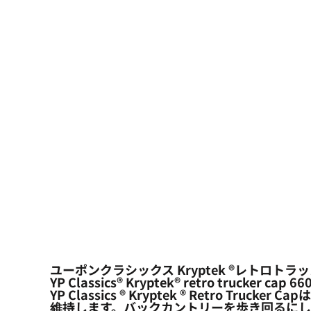
大口注文の方はこちら
シーン・用途別
大口注文の方はこちら
キャラクターワッペン
おすすめ商品
ログイン
もっと見る...
新規会員登録
カート：0点
ユーポンクラシックス Kryptek ®レトロトラッ
YP Classics® Kryptek® retro trucker cap 6
YP Classics ® Kryptek ® Ret
維持します。バックカントリーを歩き回るにして