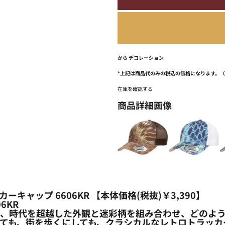
から
デコレーション
*
上記は商品代のみの税込の価格になります。
在庫を確認する
商品詳細画像
カーキャップ 6606KR 【本体価格(税抜)￥3,390】
606KR
ro Trucker Capは、時代を超越した外観と迷彩柄を組み合
も、街を歩くにしても、クラシカルなレトロトラッカーシェ