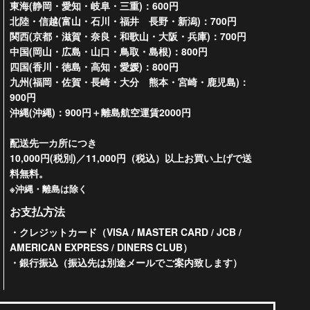
東海(静岡・愛知・岐阜・三重)：600円
北陸・信越(富山・石川・福井 長野・新潟)：700円
関西(京都・滋賀・奈良・和歌山・大阪・兵庫)：700円
中国(岡山・広島・山口・鳥取・島根)：800円
四国(香川・徳島・高知・愛媛)：800円
九州(福岡・佐賀・長崎・大分 熊本・宮崎・鹿児島)：
900円
沖縄(沖縄)：900円＋離島航空運賃2000円
配送先一カ所につき
10,000円(税別)／11,000円（税込）以上お買い上げで送
料無料。
※沖縄・離島は除く
お支払方法
・クレジットカード（VISA / MASTER CARD / JCB /
AMERICAN EXPRESS / DINERS CLUB）
・銀行振込（振込先は別途メールでご案内致します）