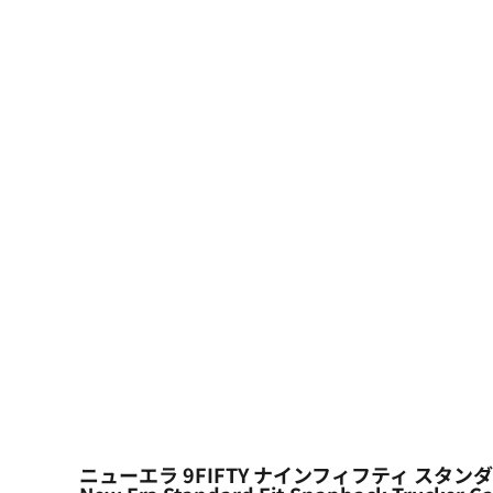
大口注文の方はこちら
シーン・用途別
大口注文の方はこちら
キャラクターワッペン
おすすめ商品
ログイン
もっと見る...
新規会員登録
カート：0点
ニューエラ 9FIFTY ナインフィフティ スタン