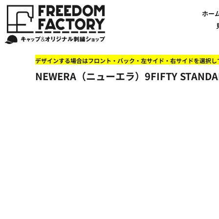
【帽子】刺繍価格について
法人・企業向け商品特集
商品紹介・新着情報
バッグやTシャツにも刺繍可能
オリジナル刺繍をオーダー
FREEDOM
ホーム
新着おすすめ商品
ホー
アルファベット3D刺繍 花文字A A-Z
【アパレル】刺繍価格について
イベント・販促向け商品特集
刺繍・デザインの知識
商品一覧から選ぶ
文字でデザインする場合
59FIFTYとは?
セール
お客様のデザインをアップロードする場合
学校・部活向け商品特集
刺繍ミシン・設備紹介
ユーポン/フレックスフィットとは
NEW ERA BLANK CAP(ニューエラ 無地キャップ）
商品一覧から選ぶ
送料について
ワッペン
地域・公共団体向け商品特集
店舗オリジナルデザインを使用する場合
お持ち込み商品について
ご利用ガイド・注文方法
47BLAND-BLANK CAP(フォーティセブン 無地キャップ）
ブランドから選ぶ
国旗
NEW ERA特集
デザインする場合はフロント・バック・左サイド・右サイドを選択し
FLEXFIT/YUPOONG（フレックスフィット/ユーポン 無地キャップ）
ネットで購入した方で再注文したい方へ
オリジナル刺繍製作事例
帽子のメンテナンス他
ユナイテッドアスレ取り扱い開始!
オーダー方法
湘南
NEWERA（ニューエラ）9FIFTY STANDAR
オリジナル刺繍価格参考事例
キャラクターワッペン販売中!
Q&A 質問と回答参考事例
オーダー方法
父の日
その他ブランドブランク無地キャップ
オリジナルワッペンデザインを制作いたします!
刺繍価格送料について
イベント向け低価格商品ミニマム10個以上の発注
ショップにお任せの方
素材
店舗で購入の方で初めてネット注文する方へ
刺繍価格送料について
アパレル・バッグブランド
見積りのご依頼
アパレルスタイル形状
湘南MALLフィル店舗案内
バッグ
セール＆おすすめ特集
アクセサリー
セール＆おすすめ特集
NEW ERA ニューエラライセンス
ブログ一覧
47BLAND-MLB(フォーティセブン MLB）
ブログ一覧
MLB メジャーリーグチーム
お問い合わせ
NBA バスケットボールチーム
店舗オリジナルデザイン
その他ライセンスキャップ
店舗オリジナルデザイン
ブランクキャップ無地キャップ