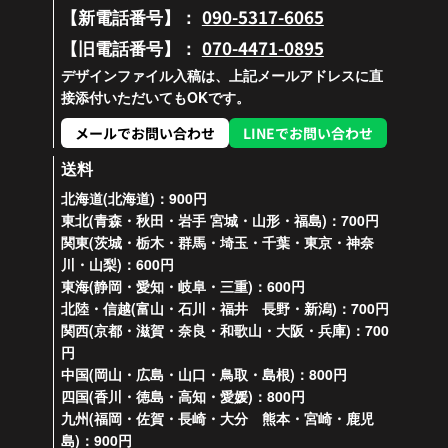
090-5317-6065
【新電話番号】：
070-4471-0895
【旧電話番号】：
デザインファイル入稿は、上記メールアドレスに直
接添付いただいてもOKです。
メールでお問い合わせ
LINEでお問い合わせ
送料
北海道(北海道)：900円
東北(青森・秋田・岩手 宮城・山形・福島)：700円
関東(茨城・栃木・群馬・埼玉・千葉・東京・神奈
川・山梨)：600円
東海(静岡・愛知・岐阜・三重)：600円
北陸・信越(富山・石川・福井 長野・新潟)：700円
関西(京都・滋賀・奈良・和歌山・大阪・兵庫)：700
円
中国(岡山・広島・山口・鳥取・島根)：800円
四国(香川・徳島・高知・愛媛)：800円
九州(福岡・佐賀・長崎・大分 熊本・宮崎・鹿児
島)：900円