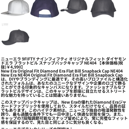
ニューエラ 9FIFTY ナインフィフティ オリジナルフィット ダイヤモン
ドエラ フラットビル スナップバックキャップ NE404 【本体価格(税
抜)￥4,990】
New Era Original Fit Diamond Era Flat Bill Snapback Cap NE404
New Era NE404 Original Fit Diamond Era Flat Bill Snapback Cap
は、DIYやブランディングに最適です。その高いプロファイルと構造化
されたフォルムは、あなたのユニークなデザインや企業のロゴで飾る
ことができる印象的なキャンバスになります。ファッショナブルなフ
ラットビルデザインは、このキャップを即座に目立たせるストリート
的な魅力を持っていることは間違いありません。
このスナップバックキャップは、New Eraの優れたDiamond Eraジャ
カードファブリックを使用しており、スタイルだけでなく、品質の証
でもあります。このハイテク素材は、ニューエラ独自の吸湿発散性を
誇り、最も過酷な条件下でも一日中涼しく快適な状態を保つ。また、
キャップの7段階調節可能なスナップ留めにより、常に完璧なフィット
感を保証するので、見た目と同じように気分も良くなる。