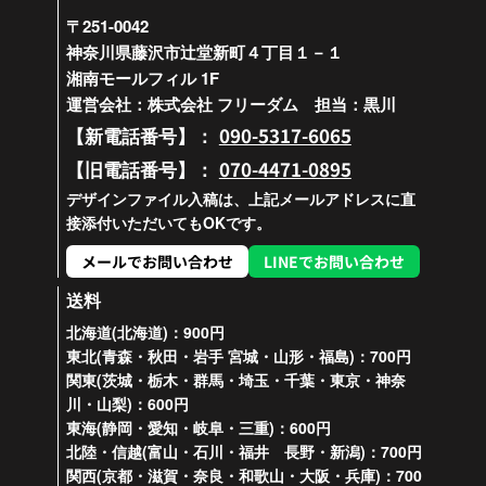
〒251-0042
神奈川県藤沢市辻堂新町４丁目１－１
湘南モールフィル 1F
運営会社：株式会社 フリーダム 担当：黒川
090-5317-6065
【新電話番号】：
070-4471-0895
【旧電話番号】：
デザインファイル入稿は、上記メールアドレスに直
接添付いただいてもOKです。
メールでお問い合わせ
LINEでお問い合わせ
送料
北海道(北海道)：900円
東北(青森・秋田・岩手 宮城・山形・福島)：700円
関東(茨城・栃木・群馬・埼玉・千葉・東京・神奈
川・山梨)：600円
東海(静岡・愛知・岐阜・三重)：600円
北陸・信越(富山・石川・福井 長野・新潟)：700円
関西(京都・滋賀・奈良・和歌山・大阪・兵庫)：700