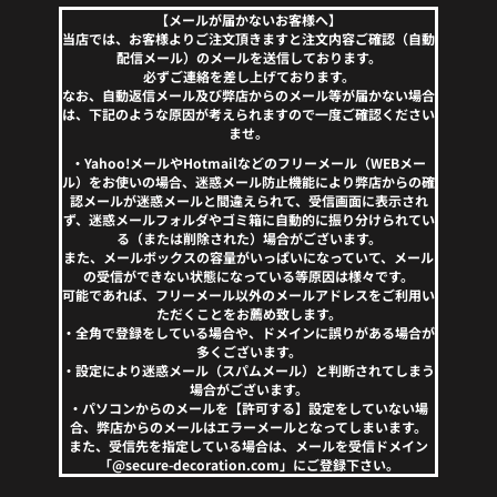
【メールが届かないお客様へ】
当店では、お客様よりご注文頂きますと注文内容ご確認（自動
配信メール）のメールを送信しております。
必ずご連絡を差し上げております。
なお、自動返信メール及び弊店からのメール等が届かない場合
は、下記のような原因が考えられますので一度ご確認ください
ませ。
・Yahoo!メールやHotmailなどのフリーメール（WEBメー
ル）をお使いの場合、迷惑メール防止機能により弊店からの確
認メールが迷惑メールと間違えられて、受信画面に表示され
ず、迷惑メールフォルダやゴミ箱に自動的に振り分けられてい
る（または削除された）場合がございます。
また、メールボックスの容量がいっぱいになっていて、メール
の受信ができない状態になっている等原因は様々です。
可能であれば、フリーメール以外のメールアドレスをご利用い
ただくことをお薦め致します。
・全角で登録をしている場合や、ドメインに誤りがある場合が
多くございます。
・設定により迷惑メール（スパムメール）と判断されてしまう
場合がございます。
・パソコンからのメールを【許可する】設定をしていない場
合、弊店からのメールはエラーメールとなってしまいます。
また、受信先を指定している場合は、メールを受信ドメイン
「@secure-decoration.com」にご登録下さい。