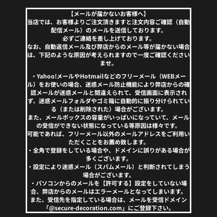
【メールが届かないお客様へ】
当店では、お客様よりご注文頂きますと注文内容ご確認（自動
配信メール）のメールを送信しております。
必ずご連絡を差し上げております。
なお、自動返信メール及び弊店からのメール等が届かない場合
は、下記のような原因が考えられますので一度ご確認ください
ませ。
・Yahoo!メールやHotmailなどのフリーメール（WEBメー
ル）をお使いの場合、迷惑メール防止機能により弊店からの確
認メールが迷惑メールと間違えられて、受信画面に表示され
ず、迷惑メールフォルダやゴミ箱に自動的に振り分けられてい
る（または削除された）場合がございます。
また、メールボックスの容量がいっぱいになっていて、メール
の受信ができない状態になっている等原因は様々です。
可能であれば、フリーメール以外のメールアドレスをご利用い
ただくことをお薦め致します。
・全角で登録をしている場合や、ドメインに誤りがある場合が
多くございます。
・設定により迷惑メール（スパムメール）と判断されてしまう
場合がございます。
・パソコンからのメールを【許可する】設定をしていない場
合、弊店からのメールはエラーメールとなってしまいます。
また、受信先を指定している場合は、メールを受信ドメイン
「@secure-decoration.com」にご登録下さい。