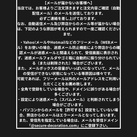
【メールが届かないお客様へ】
当店では、お客様よりご注文頂きますと注文内容ご確認（自動
配信メール）のメールを送信しております。
必ずご連絡を差し上げております。
なお、自動返信メール及び弊店からのメール等が届かない場合
は、下記のような原因が考えられますので一度ご確認ください
ませ。
・Yahoo!メールやHotmailなどのフリーメール（WEBメー
ル）をお使いの場合、迷惑メール防止機能により弊店からの確
認メールが迷惑メールと間違えられて、受信画面に表示され
ず、迷惑メールフォルダやゴミ箱に自動的に振り分けられてい
る（または削除された）場合がございます。
また、メールボックスの容量がいっぱいになっていて、メール
の受信ができない状態になっている等原因は様々です。
可能であれば、フリーメール以外のメールアドレスをご利用い
ただくことをお薦め致します。
・全角で登録をしている場合や、ドメインに誤りがある場合が
多くございます。
・設定により迷惑メール（スパムメール）と判断されてしまう
場合がございます。
・パソコンからのメールを【許可する】設定をしていない場
合、弊店からのメールはエラーメールとなってしまいます。
また、受信先を指定している場合は、メールを受信ドメイン
「@secure-decoration.com」にご登録下さい。