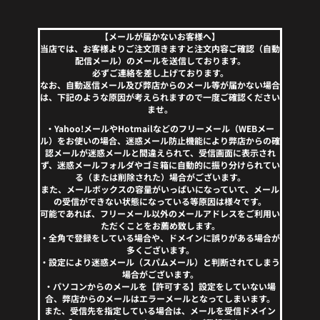
【メールが届かないお客様へ】
当店では、お客様よりご注文頂きますと注文内容ご確認（自動
配信メール）のメールを送信しております。
必ずご連絡を差し上げております。
なお、自動返信メール及び弊店からのメール等が届かない場合
は、下記のような原因が考えられますので一度ご確認ください
ませ。
・Yahoo!メールやHotmailなどのフリーメール（WEBメー
ル）をお使いの場合、迷惑メール防止機能により弊店からの確
認メールが迷惑メールと間違えられて、受信画面に表示され
ず、迷惑メールフォルダやゴミ箱に自動的に振り分けられてい
る（または削除された）場合がございます。
また、メールボックスの容量がいっぱいになっていて、メール
の受信ができない状態になっている等原因は様々です。
可能であれば、フリーメール以外のメールアドレスをご利用い
ただくことをお薦め致します。
・全角で登録をしている場合や、ドメインに誤りがある場合が
多くございます。
・設定により迷惑メール（スパムメール）と判断されてしまう
場合がございます。
・パソコンからのメールを【許可する】設定をしていない場
合、弊店からのメールはエラーメールとなってしまいます。
また、受信先を指定している場合は、メールを受信ドメイン