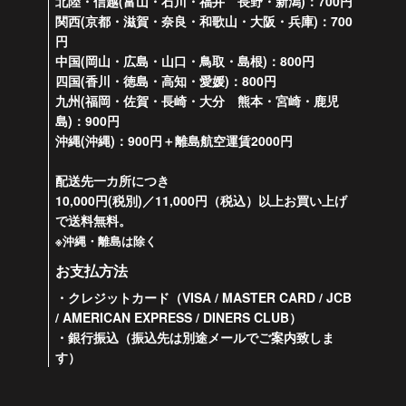
北陸・信越(富山・石川・福井 長野・新潟)：700円
関西(京都・滋賀・奈良・和歌山・大阪・兵庫)：700
円
中国(岡山・広島・山口・鳥取・島根)：800円
四国(香川・徳島・高知・愛媛)：800円
九州(福岡・佐賀・長崎・大分 熊本・宮崎・鹿児
島)：900円
沖縄(沖縄)：900円＋離島航空運賃2000円
配送先一カ所につき
10,000円(税別)／11,000円（税込）以上お買い上げ
で送料無料。
※沖縄・離島は除く
お支払方法
・クレジットカード（VISA / MASTER CARD / JCB
/ AMERICAN EXPRESS / DINERS CLUB）
・銀行振込（振込先は別途メールでご案内致しま
す）