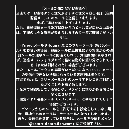
【メールが届かないお客様へ】
当店では、お客様よりご注文頂きますと注文内容ご確認（自動
配信メール）のメールを送信しております。
必ずご連絡を差し上げております。
なお、自動返信メール及び弊店からのメール等が届かない場合
は、下記のような原因が考えられますので一度ご確認ください
ませ。
・Yahoo!メールやHotmailなどのフリーメール（WEBメー
ル）をお使いの場合、迷惑メール防止機能により弊店からの確
認メールが迷惑メールと間違えられて、受信画面に表示され
ず、迷惑メールフォルダやゴミ箱に自動的に振り分けられてい
る（または削除された）場合がございます。
また、メールボックスの容量がいっぱいになっていて、メール
の受信ができない状態になっている等原因は様々です。
可能であれば、フリーメール以外のメールアドレスをご利用い
ただくことをお薦め致します。
・全角で登録をしている場合や、ドメインに誤りがある場合が
多くございます。
・設定により迷惑メール（スパムメール）と判断されてしまう
場合がございます。
・パソコンからのメールを【許可する】設定をしていない場
合、弊店からのメールはエラーメールとなってしまいます。
また、受信先を指定している場合は、メールを受信ドメイン
「@secure-decoration.com」にご登録下さい。