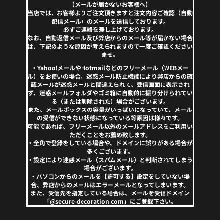
【メールが届かないお客様へ】
当店では、お客様よりご注文頂きますと注文内容ご確認（自動
配信メール）のメールを送信しております。
必ずご連絡を差し上げております。
なお、自動返信メール及び弊店からのメール等が届かない場合
は、下記のような原因が考えられますので一度ご確認ください
ませ。
・Yahoo!メールやHotmailなどのフリーメール（WEBメー
ル）をお使いの場合、迷惑メール防止機能により弊店からの確
認メールが迷惑メールと間違えられて、受信画面に表示され
ず、迷惑メールフォルダやゴミ箱に自動的に振り分けられてい
る（または削除された）場合がございます。
また、メールボックスの容量がいっぱいになっていて、メール
の受信ができない状態になっている等原因は様々です。
可能であれば、フリーメール以外のメールアドレスをご利用い
ただくことをお薦め致します。
・全角で登録をしている場合や、ドメインに誤りがある場合が
多くございます。
・設定により迷惑メール（スパムメール）と判断されてしまう
場合がございます。
・パソコンからのメールを【許可する】設定をしていない場
合、弊店からのメールはエラーメールとなってしまいます。
また、受信先を指定している場合は、メールを受信ドメイン
「@secure-decoration.com」にご登録下さい。