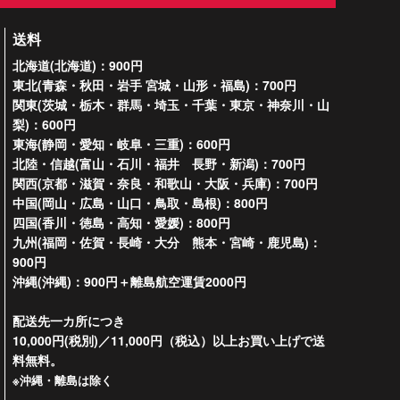
送料
北海道(北海道)：900円
東北(青森・秋田・岩手 宮城・山形・福島)：700円
関東(茨城・栃木・群馬・埼玉・千葉・東京・神奈川・山
梨)：600円
東海(静岡・愛知・岐阜・三重)：600円
北陸・信越(富山・石川・福井 長野・新潟)：700円
関西(京都・滋賀・奈良・和歌山・大阪・兵庫)：700円
中国(岡山・広島・山口・鳥取・島根)：800円
四国(香川・徳島・高知・愛媛)：800円
九州(福岡・佐賀・長崎・大分 熊本・宮崎・鹿児島)：
900円
沖縄(沖縄)：900円＋離島航空運賃2000円
配送先一カ所につき
10,000円(税別)／11,000円（税込）以上お買い上げで送
料無料。
※沖縄・離島は除く