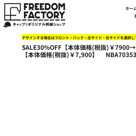
【帽子】刺繍価格について
法人・企業向け商品特集
商品紹介・新着情報
バッグやTシャツにも刺繍可能
オリジナル刺繍をオーダー
FREEDOM
ホーム
新着おすすめ商品
ホー
アルファベット3D刺繍 花文字A A-Z
【アパレル】刺繍価格について
イベント・販促向け商品特集
刺繍・デザインの知識
商品一覧から選ぶ
文字でデザインする場合
59FIFTYとは?
セール
お客様のデザインをアップロードする場合
学校・部活向け商品特集
刺繍ミシン・設備紹介
ユーポン/フレックスフィットとは
NEW ERA BLANK CAP(ニューエラ 無地キャップ）
商品一覧から選ぶ
送料について
ワッペン
地域・公共団体向け商品特集
店舗オリジナルデザインを使用する場合
お持ち込み商品について
ご利用ガイド・注文方法
47BLAND-BLANK CAP(フォーティセブン 無地キャップ）
ブランドから選ぶ
国旗
NEW ERA特集
デザインする場合はフロント・バック・左サイド・右サイドを選択し
FLEXFIT/YUPOONG（フレックスフィット/ユーポン 無地キャップ）
ネットで購入した方で再注文したい方へ
オリジナル刺繍製作事例
帽子のメンテナンス他
ユナイテッドアスレ取り扱い開始!
オーダー方法
湘南
SALE30%OFF【本体価格(税抜)￥7900→
オリジナル刺繍価格参考事例
キャラクターワッペン販売中!
Q&A 質問と回答参考事例
オーダー方法
父の日
その他ブランドブランク無地キャップ
【本体価格(税抜)￥7,900】
NBA70353
オリジナルワッペンデザインを制作いたします!
刺繍価格送料について
イベント向け低価格商品ミニマム10個以上の発注
ショップにお任せの方
素材
店舗で購入の方で初めてネット注文する方へ
刺繍価格送料について
アパレル・バッグブランド
見積りのご依頼
アパレルスタイル形状
湘南MALLフィル店舗案内
バッグ
セール＆おすすめ特集
アクセサリー
セール＆おすすめ特集
NEW ERA ニューエラライセンス
ブログ一覧
47BLAND-MLB(フォーティセブン MLB）
ブログ一覧
MLB メジャーリーグチーム
お問い合わせ
NBA バスケットボールチーム
店舗オリジナルデザイン
その他ライセンスキャップ
店舗オリジナルデザイン
ブランクキャップ無地キャップ