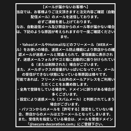
【メールが届かないお客様へ】
当店では、お客様よりご注文頂きますと注文内容ご確認（自動
配信メール）のメールを送信しております。
必ずご連絡を差し上げております。
なお、自動返信メール及び弊店からのメール等が届かない場合
は、下記のような原因が考えられますので一度ご確認ください
ませ。
・Yahoo!メールやHotmailなどのフリーメール（WEBメー
ル）をお使いの場合、迷惑メール防止機能により弊店からの確
認メールが迷惑メールと間違えられて、受信画面に表示され
ず、迷惑メールフォルダやゴミ箱に自動的に振り分けられてい
る（または削除された）場合がございます。
また、メールボックスの容量がいっぱいになっていて、メール
の受信ができない状態になっている等原因は様々です。
可能であれば、フリーメール以外のメールアドレスをご利用い
ただくことをお薦め致します。
・全角で登録をしている場合や、ドメインに誤りがある場合が
多くございます。
・設定により迷惑メール（スパムメール）と判断されてしまう
場合がございます。
・パソコンからのメールを【許可する】設定をしていない場
合、弊店からのメールはエラーメールとなってしまいます。
また、受信先を指定している場合は、メールを受信ドメイン
「@secure-decoration.com」にご登録下さい。