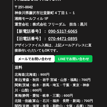
〒251-0042
神奈川県藤沢市辻堂新町４丁目１－１
湘南モールフィル 1F
運営会社：株式会社 フリーダム 担当：黒川
090-5317-6065
【新電話番号】：
070-4471-0895
【旧電話番号】：
デザインファイル入稿は、上記メールアドレスに直
接添付いただいてもOKです。
メールでお問い合わせ
LINEでお問い合わせ
送料
北海道(北海道)：900円
東北(青森・秋田・岩手 宮城・山形・福島)：700円
関東(茨城・栃木・群馬・埼玉・千葉・東京・神奈
川・山梨)：600円
東海(静岡・愛知・岐阜・三重)：600円
北陸・信越(富山・石川・福井 長野・新潟)：700円
関西(京都・滋賀・奈良・和歌山・大阪・兵庫)：700