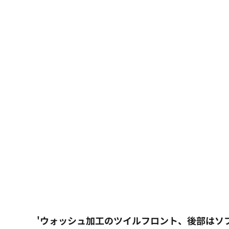
大口注文の方はこちら
シーン・用途別
大口注文の方はこちら
キャラクターワッペン
おすすめ商品
ログイン
もっと見る...
新規会員登録
カート：0点
'ウォッシュ加工のツイルフロント、後部はソ