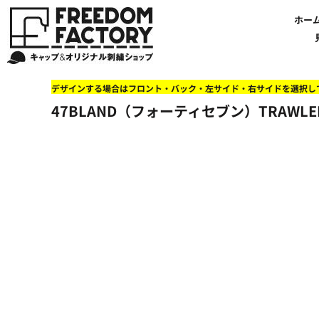
【帽子】刺繍価格について
法人・企業向け商品特集
商品紹介・新着情報
バッグやTシャツにも刺繍可能
オリジナル刺繍をオーダー
FREEDOM
ホーム
新着おすすめ商品
ホー
アルファベット3D刺繍 花文字A A-Z
【アパレル】刺繍価格について
イベント・販促向け商品特集
刺繍・デザインの知識
商品一覧から選ぶ
文字でデザインする場合
59FIFTYとは?
セール
お客様のデザインをアップロードする場合
学校・部活向け商品特集
刺繍ミシン・設備紹介
ユーポン/フレックスフィットとは
NEW ERA BLANK CAP(ニューエラ 無地キャップ）
商品一覧から選ぶ
送料について
ワッペン
地域・公共団体向け商品特集
店舗オリジナルデザインを使用する場合
お持ち込み商品について
ご利用ガイド・注文方法
47BLAND-BLANK CAP(フォーティセブン 無地キャップ）
ブランドから選ぶ
国旗
NEW ERA特集
デザインする場合はフロント・バック・左サイド・右サイドを選択し
FLEXFIT/YUPOONG（フレックスフィット/ユーポン 無地キャップ）
ネットで購入した方で再注文したい方へ
オリジナル刺繍製作事例
帽子のメンテナンス他
ユナイテッドアスレ取り扱い開始!
オーダー方法
湘南
47BLAND（フォーティセブン）TRAWLER
オリジナル刺繍価格参考事例
キャラクターワッペン販売中!
Q&A 質問と回答参考事例
オーダー方法
父の日
その他ブランドブランク無地キャップ
オリジナルワッペンデザインを制作いたします!
刺繍価格送料について
イベント向け低価格商品ミニマム10個以上の発注
ショップにお任せの方
素材
店舗で購入の方で初めてネット注文する方へ
刺繍価格送料について
アパレル・バッグブランド
見積りのご依頼
アパレルスタイル形状
湘南MALLフィル店舗案内
バッグ
セール＆おすすめ特集
アクセサリー
セール＆おすすめ特集
NEW ERA ニューエラライセンス
ブログ一覧
47BLAND-MLB(フォーティセブン MLB）
ブログ一覧
MLB メジャーリーグチーム
お問い合わせ
NBA バスケットボールチーム
店舗オリジナルデザイン
その他ライセンスキャップ
店舗オリジナルデザイン
ブランクキャップ無地キャップ