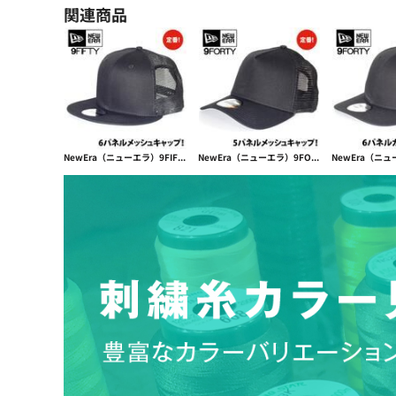
関連商品
NewEra（ニューエラ）9FIFTY Standard Fit Trucker Cap【本体価格(税抜)￥4,990】
NewEra（ニューエラ）9FORTY snapback trucker CAP【本体価格(税抜)￥4,990】