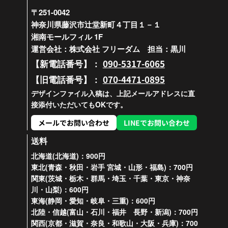
〒251-0042
神奈川県藤沢市辻堂新町４丁目１－１
湘南モールフィル 1F
運営会社：株式会社 フリーダム 担当：黒川
090-5317-6065
【新電話番号】：
070-4471-0895
【旧電話番号】：
デザインファイル入稿は、上記メールアドレスに直
接添付いただいてもOKです。
メールでお問い合わせ
LINEでお問い合わせ
送料
北海道(北海道)：900円
東北(青森・秋田・岩手 宮城・山形・福島)：700円
関東(茨城・栃木・群馬・埼玉・千葉・東京・神奈
川・山梨)：600円
東海(静岡・愛知・岐阜・三重)：600円
北陸・信越(富山・石川・福井 長野・新潟)：700円
関西(京都・滋賀・奈良・和歌山・大阪・兵庫)：700