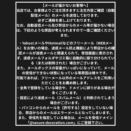
【メールが届かないお客様へ】
当店では、お客様よりご注文頂きますと注文内容ご確認（自動
配信メール）のメールを送信しております。
必ずご連絡を差し上げております。
なお、自動返信メール及び弊店からのメール等が届かない場合
は、下記のような原因が考えられますので一度ご確認ください
ませ。
・Yahoo!メールやHotmailなどのフリーメール（WEBメー
ル）をお使いの場合、迷惑メール防止機能により弊店からの確
認メールが迷惑メールと間違えられて、受信画面に表示され
ず、迷惑メールフォルダやゴミ箱に自動的に振り分けられてい
る（または削除された）場合がございます。
また、メールボックスの容量がいっぱいになっていて、メール
の受信ができない状態になっている等原因は様々です。
可能であれば、フリーメール以外のメールアドレスをご利用い
ただくことをお薦め致します。
・全角で登録をしている場合や、ドメインに誤りがある場合が
多くございます。
・設定により迷惑メール（スパムメール）と判断されてしまう
場合がございます。
・パソコンからのメールを【許可する】設定をしていない場
合、弊店からのメールはエラーメールとなってしまいます。
また、受信先を指定している場合は、メールを受信ドメイン
「@secure-decoration.com」にご登録下さい。