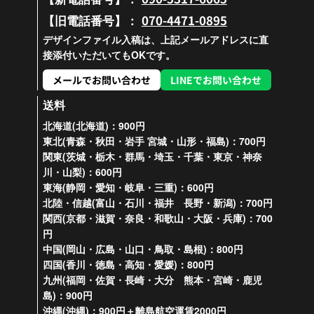
070-4471-0895
【旧電話番号】：
デザインファイル入稿は、上記メールアドレスに直
接添付いただいてもOKです。
メールでお問い合わせ
LINEでお問い合わせ
送料
北海道(北海道)：900円
東北(青森・秋田・岩手 宮城・山形・福島)：700円
関東(茨城・栃木・群馬・埼玉・千葉・東京・神奈
川・山梨)：600円
東海(静岡・愛知・岐阜・三重)：600円
北陸・信越(富山・石川・福井 長野・新潟)：700円
関西(京都・滋賀・奈良・和歌山・大阪・兵庫)：700
円
中国(岡山・広島・山口・鳥取・島根)：800円
四国(香川・徳島・高知・愛媛)：800円
九州(福岡・佐賀・長崎・大分 熊本・宮崎・鹿児
島)：900円
沖縄(沖縄)：900円＋離島航空運賃2000円