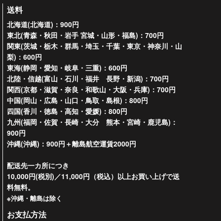
送料
北海道(北海道)：900円
東北(青森・秋田・岩手 宮城・山形・福島)：700円
関東(茨城・栃木・群馬・埼玉・千葉・東京・神奈川・山
梨)：600円
東海(静岡・愛知・岐阜・三重)：600円
北陸・信越(富山・石川・福井 長野・新潟)：700円
関西(京都・滋賀・奈良・和歌山・大阪・兵庫)：700円
中国(岡山・広島・山口・鳥取・島根)：800円
四国(香川・徳島・高知・愛媛)：800円
九州(福岡・佐賀・長崎・大分 熊本・宮崎・鹿児島)：
900円
沖縄(沖縄)：900円＋離島航空運賃2000円
配送先一カ所につき
10,000円(税別)／11,000円（税込）以上お買い上げで送
料無料。
※沖縄・離島は除く
お支払方法