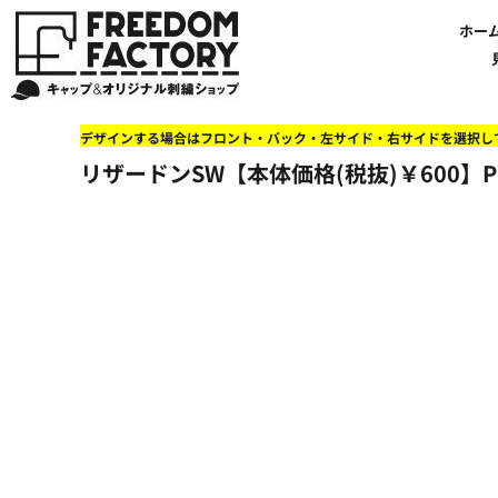
【帽子】刺繍価格について
法人・企業向け商品特集
商品紹介・新着情報
バッグやTシャツにも刺繍可能
オリジナル刺繍をオーダー
FREEDOM
ホーム
新着おすすめ商品
ホー
アルファベット3D刺繍 花文字A A-Z
【アパレル】刺繍価格について
イベント・販促向け商品特集
刺繍・デザインの知識
商品一覧から選ぶ
文字でデザインする場合
59FIFTYとは?
セール
お客様のデザインをアップロードする場合
学校・部活向け商品特集
刺繍ミシン・設備紹介
ユーポン/フレックスフィットとは
NEW ERA BLANK CAP(ニューエラ 無地キャップ）
商品一覧から選ぶ
送料について
ワッペン
地域・公共団体向け商品特集
店舗オリジナルデザインを使用する場合
お持ち込み商品について
ご利用ガイド・注文方法
47BLAND-BLANK CAP(フォーティセブン 無地キャップ）
ブランドから選ぶ
国旗
NEW ERA特集
デザインする場合はフロント・バック・左サイド・右サイドを選択し
FLEXFIT/YUPOONG（フレックスフィット/ユーポン 無地キャップ）
ネットで購入した方で再注文したい方へ
オリジナル刺繍製作事例
帽子のメンテナンス他
ユナイテッドアスレ取り扱い開始!
オーダー方法
湘南
リザードンSW【本体価格(税抜)￥600】P
オリジナル刺繍価格参考事例
キャラクターワッペン販売中!
Q&A 質問と回答参考事例
オーダー方法
父の日
その他ブランドブランク無地キャップ
オリジナルワッペンデザインを制作いたします!
刺繍価格送料について
イベント向け低価格商品ミニマム10個以上の発注
ショップにお任せの方
素材
店舗で購入の方で初めてネット注文する方へ
刺繍価格送料について
アパレル・バッグブランド
見積りのご依頼
アパレルスタイル形状
湘南MALLフィル店舗案内
バッグ
セール＆おすすめ特集
アクセサリー
セール＆おすすめ特集
NEW ERA ニューエラライセンス
ブログ一覧
47BLAND-MLB(フォーティセブン MLB）
ブログ一覧
MLB メジャーリーグチーム
お問い合わせ
NBA バスケットボールチーム
店舗オリジナルデザイン
その他ライセンスキャップ
店舗オリジナルデザイン
ブランクキャップ無地キャップ