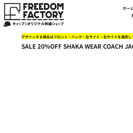
【帽子】刺繍価格について
法人・企業向け商品特集
商品紹介・新着情報
バッグやTシャツにも刺繍可能
オリジナル刺繍をオーダー
FREEDOM
ホーム
新着おすすめ商品
ホー
アルファベット3D刺繍 花文字A A-Z
【アパレル】刺繍価格について
イベント・販促向け商品特集
刺繍・デザインの知識
商品一覧から選ぶ
文字でデザインする場合
59FIFTYとは?
セール
お客様のデザインをアップロードする場合
学校・部活向け商品特集
刺繍ミシン・設備紹介
ユーポン/フレックスフィットとは
NEW ERA BLANK CAP(ニューエラ 無地キャップ）
商品一覧から選ぶ
送料について
ワッペン
地域・公共団体向け商品特集
店舗オリジナルデザインを使用する場合
お持ち込み商品について
ご利用ガイド・注文方法
47BLAND-BLANK CAP(フォーティセブン 無地キャップ）
ブランドから選ぶ
国旗
NEW ERA特集
デザインする場合はフロント・バック・左サイド・右サイドを選択し
FLEXFIT/YUPOONG（フレックスフィット/ユーポン 無地キャップ）
ネットで購入した方で再注文したい方へ
オリジナル刺繍製作事例
帽子のメンテナンス他
ユナイテッドアスレ取り扱い開始!
オーダー方法
湘南
SALE 20%OFF SHAKA WEAR COAC
オリジナル刺繍価格参考事例
キャラクターワッペン販売中!
Q&A 質問と回答参考事例
オーダー方法
父の日
その他ブランドブランク無地キャップ
オリジナルワッペンデザインを制作いたします!
刺繍価格送料について
イベント向け低価格商品ミニマム10個以上の発注
ショップにお任せの方
素材
店舗で購入の方で初めてネット注文する方へ
刺繍価格送料について
アパレル・バッグブランド
見積りのご依頼
アパレルスタイル形状
湘南MALLフィル店舗案内
バッグ
セール＆おすすめ特集
アクセサリー
セール＆おすすめ特集
NEW ERA ニューエラライセンス
ブログ一覧
47BLAND-MLB(フォーティセブン MLB）
ブログ一覧
MLB メジャーリーグチーム
お問い合わせ
NBA バスケットボールチーム
店舗オリジナルデザイン
その他ライセンスキャップ
店舗オリジナルデザイン
ブランクキャップ無地キャップ