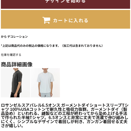
デザインを始める
カートに入れる
から
デコレーション
*
上記は商品代のみの税込の価格になります。（加工代は含まれておりません）
在庫を確認する
商品詳細画像
ロサンゼルスアパレル6.5オンス ガーメントダイショートスリーブTシ
ャツ 100％USAコットンで耐久性と吸収力抜群。ガーメントダイ（製
品染め）といわれる、縫製などの工程が終わってから染め上げる手法
で作られた半袖Tシャツ。6.5オンスと非常に丈夫で洗濯で伸び縮みし
にくく、シンプルなデザインで着回しが利き、ガンガン着回せる丈夫
さが嬉しい。