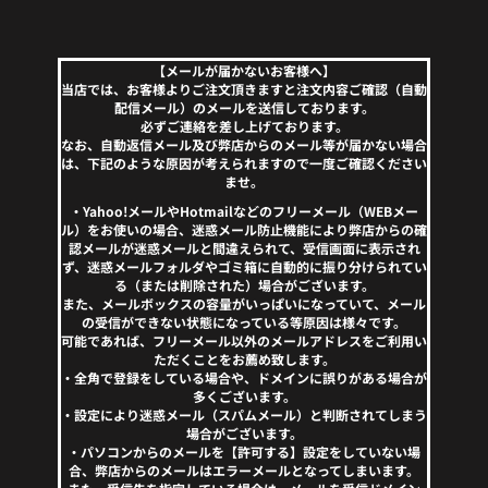
【メールが届かないお客様へ】
当店では、お客様よりご注文頂きますと注文内容ご確認（自動
配信メール）のメールを送信しております。
必ずご連絡を差し上げております。
なお、自動返信メール及び弊店からのメール等が届かない場合
は、下記のような原因が考えられますので一度ご確認ください
ませ。
・Yahoo!メールやHotmailなどのフリーメール（WEBメー
ル）をお使いの場合、迷惑メール防止機能により弊店からの確
認メールが迷惑メールと間違えられて、受信画面に表示され
ず、迷惑メールフォルダやゴミ箱に自動的に振り分けられてい
る（または削除された）場合がございます。
また、メールボックスの容量がいっぱいになっていて、メール
の受信ができない状態になっている等原因は様々です。
可能であれば、フリーメール以外のメールアドレスをご利用い
ただくことをお薦め致します。
・全角で登録をしている場合や、ドメインに誤りがある場合が
多くございます。
・設定により迷惑メール（スパムメール）と判断されてしまう
場合がございます。
・パソコンからのメールを【許可する】設定をしていない場
合、弊店からのメールはエラーメールとなってしまいます。