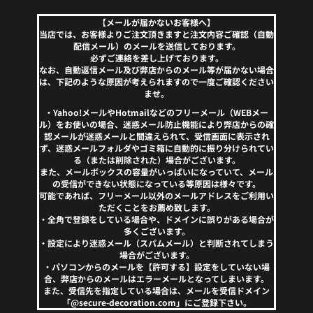
【メールが届かないお客様へ】
当店では、お客様よりご注文頂きますと注文内容ご確認（自動
配信メール）のメールを送信しております。
必ずご連絡を差し上げております。
なお、自動返信メール及び弊店からのメール等が届かない場合
は、下記のような原因が考えられますので一度ご確認ください
ませ。
・Yahoo!メールやHotmailなどのフリーメール（WEBメー
ル）をお使いの場合、迷惑メール防止機能により弊店からの確
認メールが迷惑メールと間違えられて、受信画面に表示され
ず、迷惑メールフォルダやゴミ箱に自動的に振り分けられてい
る（または削除された）場合がございます。
また、メールボックスの容量がいっぱいになっていて、メール
の受信ができない状態になっている等原因は様々です。
可能であれば、フリーメール以外のメールアドレスをご利用い
ただくことをお薦め致します。
・全角で登録をしている場合や、ドメインに誤りがある場合が
多くございます。
・設定により迷惑メール（スパムメール）と判断されてしまう
場合がございます。
・パソコンからのメールを【許可する】設定をしていない場
合、弊店からのメールはエラーメールとなってしまいます。
また、受信先を指定している場合は、メールを受信ドメイン
「@secure-decoration.com」にご登録下さい。