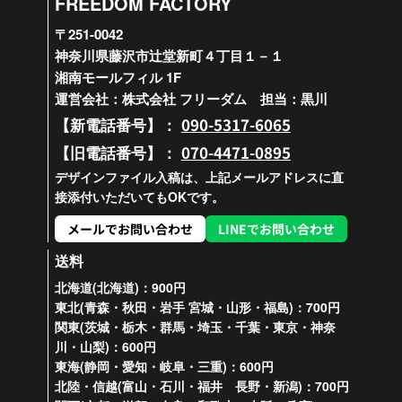
FREEDOM FACTORY
〒251-0042
神奈川県藤沢市辻堂新町４丁目１－１
湘南モールフィル 1F
運営会社：株式会社 フリーダム 担当：黒川
090-5317-6065
【新電話番号】：
070-4471-0895
【旧電話番号】：
デザインファイル入稿は、上記メールアドレスに直
接添付いただいてもOKです。
メールでお問い合わせ
LINEでお問い合わせ
送料
北海道(北海道)：900円
東北(青森・秋田・岩手 宮城・山形・福島)：700円
関東(茨城・栃木・群馬・埼玉・千葉・東京・神奈
川・山梨)：600円
東海(静岡・愛知・岐阜・三重)：600円
北陸・信越(富山・石川・福井 長野・新潟)：700円