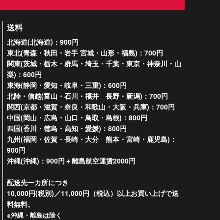
送料
北海道(北海道)：900円
東北(青森・秋田・岩手 宮城・山形・福島)：700円
関東(茨城・栃木・群馬・埼玉・千葉・東京・神奈川・山
梨)：600円
東海(静岡・愛知・岐阜・三重)：600円
北陸・信越(富山・石川・福井 長野・新潟)：700円
関西(京都・滋賀・奈良・和歌山・大阪・兵庫)：700円
中国(岡山・広島・山口・鳥取・島根)：800円
四国(香川・徳島・高知・愛媛)：800円
九州(福岡・佐賀・長崎・大分 熊本・宮崎・鹿児島)：
900円
沖縄(沖縄)：900円＋離島航空運賃2000円
配送先一カ所につき
10,000円(税別)／11,000円（税込）以上お買い上げで送
料無料。
※沖縄・離島は除く