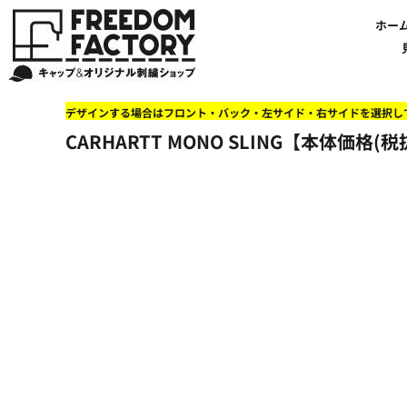
【帽子】刺繍価格について
法人・企業向け商品特集
商品紹介・新着情報
バッグやTシャツにも刺繍可能
オリジナル刺繍をオーダー
FREEDOM
ホーム
新着おすすめ商品
ホー
アルファベット3D刺繍 花文字A A-Z
【アパレル】刺繍価格について
イベント・販促向け商品特集
刺繍・デザインの知識
商品一覧から選ぶ
文字でデザインする場合
59FIFTYとは?
セール
お客様のデザインをアップロードする場合
学校・部活向け商品特集
刺繍ミシン・設備紹介
ユーポン/フレックスフィットとは
NEW ERA BLANK CAP(ニューエラ 無地キャップ）
商品一覧から選ぶ
送料について
ワッペン
地域・公共団体向け商品特集
店舗オリジナルデザインを使用する場合
お持ち込み商品について
ご利用ガイド・注文方法
47BLAND-BLANK CAP(フォーティセブン 無地キャップ）
ブランドから選ぶ
国旗
NEW ERA特集
デザインする場合はフロント・バック・左サイド・右サイドを選択し
FLEXFIT/YUPOONG（フレックスフィット/ユーポン 無地キャップ）
ネットで購入した方で再注文したい方へ
オリジナル刺繍製作事例
帽子のメンテナンス他
ユナイテッドアスレ取り扱い開始!
オーダー方法
湘南
CARHARTT MONO SLING【本体価格(税抜
オリジナル刺繍価格参考事例
キャラクターワッペン販売中!
Q&A 質問と回答参考事例
オーダー方法
父の日
その他ブランドブランク無地キャップ
オリジナルワッペンデザインを制作いたします!
刺繍価格送料について
イベント向け低価格商品ミニマム10個以上の発注
ショップにお任せの方
素材
店舗で購入の方で初めてネット注文する方へ
刺繍価格送料について
アパレル・バッグブランド
見積りのご依頼
アパレルスタイル形状
湘南MALLフィル店舗案内
バッグ
セール＆おすすめ特集
アクセサリー
セール＆おすすめ特集
NEW ERA ニューエラライセンス
ブログ一覧
47BLAND-MLB(フォーティセブン MLB）
ブログ一覧
MLB メジャーリーグチーム
お問い合わせ
NBA バスケットボールチーム
店舗オリジナルデザイン
その他ライセンスキャップ
店舗オリジナルデザイン
ブランクキャップ無地キャップ