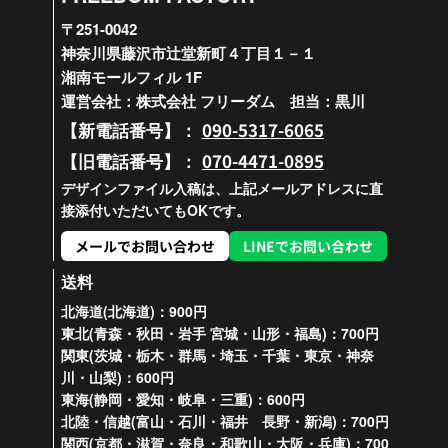
〒251-0042
神奈川県藤沢市辻堂新町４丁目１－１
湘南モールフィル 1F
運営会社：株式会社 フリーダム 担当：黒川
090-5317-6065
【新電話番号】：
070-4471-0895
【旧電話番号】：
デザインファイル入稿は、上記メールアドレスに直
接添付いただいてもOKです。
メールでお問い合わせ
LINEでお問い合わせ
送料
北海道(北海道)：900円
東北(青森・秋田・岩手 宮城・山形・福島)：700円
関東(茨城・栃木・群馬・埼玉・千葉・東京・神奈
川・山梨)：600円
東海(静岡・愛知・岐阜・三重)：600円
北陸・信越(富山・石川・福井 長野・新潟)：700円
関西(京都・滋賀・奈良・和歌山・大阪・兵庫)：700