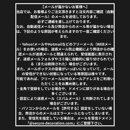
【メールが届かないお客様へ】
当店では、お客様よりご注文頂きますと注文内容ご確認（自動
配信メール）のメールを送信しております。
必ずご連絡を差し上げております。
なお、自動返信メール及び弊店からのメール等が届かない場合
は、下記のような原因が考えられますので一度ご確認ください
ませ。
・Yahoo!メールやHotmailなどのフリーメール（WEBメー
ル）をお使いの場合、迷惑メール防止機能により弊店からの確
認メールが迷惑メールと間違えられて、受信画面に表示され
ず、迷惑メールフォルダやゴミ箱に自動的に振り分けられてい
る（または削除された）場合がございます。
また、メールボックスの容量がいっぱいになっていて、メール
の受信ができない状態になっている等原因は様々です。
可能であれば、フリーメール以外のメールアドレスをご利用い
ただくことをお薦め致します。
・全角で登録をしている場合や、ドメインに誤りがある場合が
多くございます。
・設定により迷惑メール（スパムメール）と判断されてしまう
場合がございます。
・パソコンからのメールを【許可する】設定をしていない場
合、弊店からのメールはエラーメールとなってしまいます。
また、受信先を指定している場合は、メールを受信ドメイン
「@secure-decoration.com」にご登録下さい。