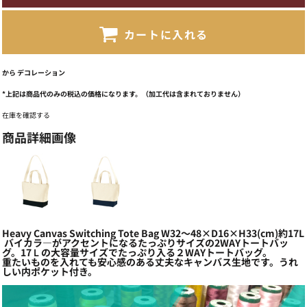
カートに入れる
から
デコレーション
*
上記は商品代のみの税込の価格になります。（加工代は含まれておりません）
在庫を確認する
商品詳細画像
Heavy Canvas Switching Tote Bag W32～48×D16×H33(cm)約17L
バイカラ―がアクセントになるたっぷりサイズの2WAYトートバッ
グ。17Ｌの大容量サイズでたっぷり入る２WAYトートバッグ。
重たいものを入れても安心感のある丈夫なキャンバス生地です。うれ
しい内ポケット付き。