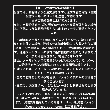
【メールが届かないお客様へ】
当店では、お客様よりご注文頂きますと注文内容ご確認（自動
配信メール）のメールを送信しております。
必ずご連絡を差し上げております。
なお、自動返信メール及び弊店からのメール等が届かない場合
は、下記のような原因が考えられますので一度ご確認ください
ませ。
・Yahoo!メールやHotmailなどのフリーメール（WEBメー
ル）をお使いの場合、迷惑メール防止機能により弊店からの確
認メールが迷惑メールと間違えられて、受信画面に表示され
ず、迷惑メールフォルダやゴミ箱に自動的に振り分けられてい
る（または削除された）場合がございます。
また、メールボックスの容量がいっぱいになっていて、メール
の受信ができない状態になっている等原因は様々です。
可能であれば、フリーメール以外のメールアドレスをご利用い
ただくことをお薦め致します。
・全角で登録をしている場合や、ドメインに誤りがある場合が
多くございます。
・設定により迷惑メール（スパムメール）と判断されてしまう
場合がございます。
・パソコンからのメールを【許可する】設定をしていない場
合、弊店からのメールはエラーメールとなってしまいます。
また、受信先を指定している場合は、メールを受信ドメイン
「@secure-decoration.com」にご登録下さい。