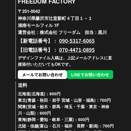
FREEDOM FACTORY
〒251-0042
神奈川県藤沢市辻堂新町４丁目１－１
湘南モールフィル 1F
運営会社：株式会社 フリーダム 担当：黒川
090-5317-6065
【新電話番号】：
070-4471-0895
【旧電話番号】：
デザインファイル入稿は、上記メールアドレスに直
接添付いただいてもOKです。
メールでお問い合わせ
LINEでお問い合わせ
送料
北海道(北海道)：900円
東北(青森・秋田・岩手 宮城・山形・福島)：700円
関東(茨城・栃木・群馬・埼玉・千葉・東京・神奈
川・山梨)：600円
東海(静岡・愛知・岐阜・三重)：600円
北陸・信越(富山・石川・福井 長野・新潟)：700円