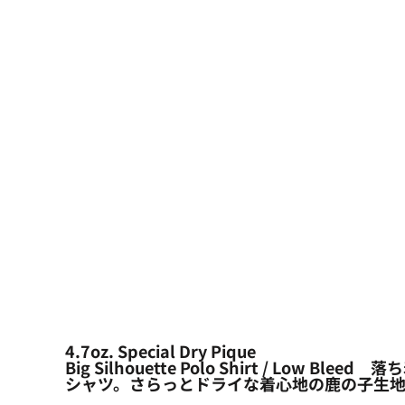
大口注文の方はこちら
シーン・用途別
大口注文の方はこちら
キャラクターワッペン
おすすめ商品
ログイン
もっと見る...
新規会員登録
カート：0点
4.7oz. Special Dry Pique
Big Silhouette Polo Shirt 
シャツ。さらっとドライな着心地の鹿の子生