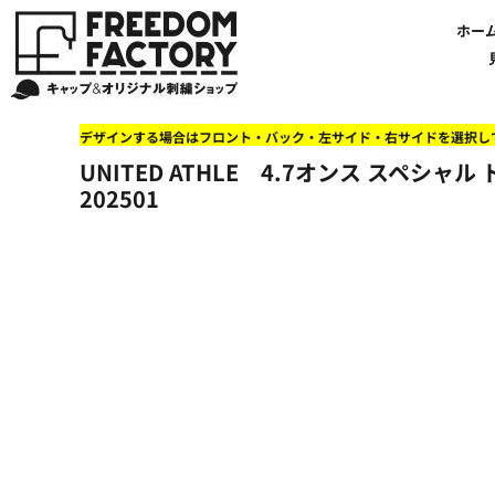
【帽子】刺繍価格について
法人・企業向け商品特集
商品紹介・新着情報
バッグやTシャツにも刺繍可能
オリジナル刺繍をオーダー
FREEDOM
ホーム
新着おすすめ商品
ホー
アルファベット3D刺繍 花文字A A-Z
【アパレル】刺繍価格について
イベント・販促向け商品特集
刺繍・デザインの知識
商品一覧から選ぶ
文字でデザインする場合
59FIFTYとは?
セール
お客様のデザインをアップロードする場合
学校・部活向け商品特集
刺繍ミシン・設備紹介
ユーポン/フレックスフィットとは
NEW ERA BLANK CAP(ニューエラ 無地キャップ）
商品一覧から選ぶ
送料について
ワッペン
地域・公共団体向け商品特集
店舗オリジナルデザインを使用する場合
お持ち込み商品について
ご利用ガイド・注文方法
47BLAND-BLANK CAP(フォーティセブン 無地キャップ）
ブランドから選ぶ
国旗
NEW ERA特集
デザインする場合はフロント・バック・左サイド・右サイドを選択し
FLEXFIT/YUPOONG（フレックスフィット/ユーポン 無地キャップ）
ネットで購入した方で再注文したい方へ
オリジナル刺繍製作事例
帽子のメンテナンス他
ユナイテッドアスレ取り扱い開始!
オーダー方法
湘南
UNITED ATHLE 4.7オンス スペシ
オリジナル刺繍価格参考事例
キャラクターワッペン販売中!
Q&A 質問と回答参考事例
オーダー方法
父の日
その他ブランドブランク無地キャップ
202501
オリジナルワッペンデザインを制作いたします!
刺繍価格送料について
イベント向け低価格商品ミニマム10個以上の発注
ショップにお任せの方
素材
店舗で購入の方で初めてネット注文する方へ
刺繍価格送料について
アパレル・バッグブランド
見積りのご依頼
アパレルスタイル形状
湘南MALLフィル店舗案内
バッグ
セール＆おすすめ特集
アクセサリー
セール＆おすすめ特集
NEW ERA ニューエラライセンス
ブログ一覧
47BLAND-MLB(フォーティセブン MLB）
ブログ一覧
MLB メジャーリーグチーム
お問い合わせ
NBA バスケットボールチーム
店舗オリジナルデザイン
その他ライセンスキャップ
店舗オリジナルデザイン
ブランクキャップ無地キャップ