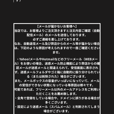
【メールが届かないお客様へ】
当店では、お客様よりご注文頂きますと注文内容ご確認（自動
配信メール）のメールを送信しております。
必ずご連絡を差し上げております。
なお、自動返信メール及び弊店からのメール等が届かない場合
は、下記のような原因が考えられますので一度ご確認ください
ませ。
・Yahoo!メールやHotmailなどのフリーメール（WEBメー
ル）をお使いの場合、迷惑メール防止機能により弊店からの確
認メールが迷惑メールと間違えられて、受信画面に表示され
ず、迷惑メールフォルダやゴミ箱に自動的に振り分けられてい
る（または削除された）場合がございます。
また、メールボックスの容量がいっぱいになっていて、メール
の受信ができない状態になっている等原因は様々です。
可能であれば、フリーメール以外のメールアドレスをご利用い
ただくことをお薦め致します。
・全角で登録をしている場合や、ドメインに誤りがある場合が
多くございます。
・設定により迷惑メール（スパムメール）と判断されてしまう
場合がございます。