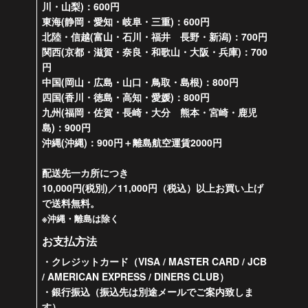
川・山梨)：600円
東海(静岡・愛知・岐阜・三重)：600円
北陸・信越(富山・石川・福井 長野・新潟)：700円
関西(京都・滋賀・奈良・和歌山・大阪・兵庫)：700
円
中国(岡山・広島・山口・鳥取・島根)：800円
四国(香川・徳島・高知・愛媛)：800円
九州(福岡・佐賀・長崎・大分 熊本・宮崎・鹿児
島)：900円
沖縄(沖縄)：900円＋離島航空運賃2000円
配送先一カ所につき
10,000円(税別)／11,000円（税込）以上お買い上げ
で送料無料。
※沖縄・離島は除く
お支払方法
・クレジットカード（VISA / MASTER CARD / JCB
/ AMERICAN EXPRESS / DINERS CLUB）
・銀行振込（振込先は別途メールでご案内致しま
す）