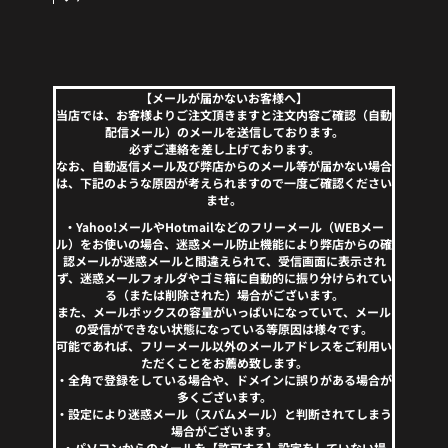
【メールが届かないお客様へ】
当店では、お客様よりご注文頂きますと注文内容ご確認（自動
配信メール）のメールを送信しております。
必ずご連絡を差し上げております。
なお、自動返信メール及び弊店からのメール等が届かない場合
は、下記のような原因が考えられますので一度ご確認ください
ませ。
・Yahoo!メールやHotmailなどのフリーメール（WEBメー
ル）をお使いの場合、迷惑メール防止機能により弊店からの確
認メールが迷惑メールと間違えられて、受信画面に表示され
ず、迷惑メールフォルダやゴミ箱に自動的に振り分けられてい
る（または削除された）場合がございます。
また、メールボックスの容量がいっぱいになっていて、メール
の受信ができない状態になっている等原因は様々です。
可能であれば、フリーメール以外のメールアドレスをご利用い
ただくことをお薦め致します。
・全角で登録をしている場合や、ドメインに誤りがある場合が
多くございます。
・設定により迷惑メール（スパムメール）と判断されてしまう
場合がございます。
・パソコンからのメールを【許可する】設定をしていない場