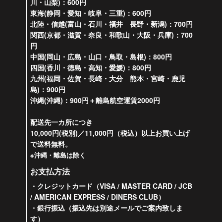
川・山梨)：600円
東海(静岡・愛知・岐阜・三重)：600円
北陸・信越(富山・石川・福井 長野・新潟)：700円
関西(京都・滋賀・奈良・和歌山・大阪・兵庫)：700
円
中国(岡山・広島・山口・鳥取・島根)：800円
四国(香川・徳島・高知・愛媛)：800円
九州(福岡・佐賀・長崎・大分 熊本・宮崎・鹿児
島)：900円
沖縄(沖縄)：900円＋離島航空運賃2000円
配送先一カ所につき
10,000円(税別)／11,000円（税込）以上お買い上げ
で送料無料。
※沖縄・離島は除く
お支払方法
・クレジットカード（VISA / MASTER CARD / JCB
/ AMERICAN EXPRESS / DINERS CLUB）
・銀行振込（振込先は別途メールでご案内致しま
す）