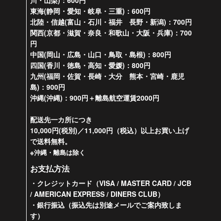
川・山梨)：600円
東海(静岡・愛知・岐阜・三重)：600円
北陸・信越(富山・石川・福井 長野・新潟)：700円
関西(京都・滋賀・奈良・和歌山・大阪・兵庫)：700
円
中国(岡山・広島・山口・鳥取・島根)：800円
四国(香川・徳島・高知・愛媛)：800円
九州(福岡・佐賀・長崎・大分 熊本・宮崎・鹿児
島)：900円
沖縄(沖縄)：900円＋離島航空運賃2000円
配送先一カ所につき
10,000円(税別)／11,000円（税込）以上お買い上げ
で送料無料。
※沖縄・離島は除く
お支払方法
・クレジットカード（VISA / MASTER CARD / JCB
/ AMERICAN EXPRESS / DINERS CLUB）
・銀行振込（振込先は別途メールでご案内致しま
す）