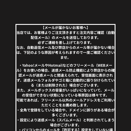
【メールが届かないお客様へ】
当店では、お客様よりご注文頂きますと注文内容ご確認（自動
配信メール）のメールを送信しております。
必ずご連絡を差し上げております。
なお、自動返信メール及び弊店からのメール等が届かない場合
は、下記のような原因が考えられますので一度ご確認ください
ませ。
・Yahoo!メールやHotmailなどのフリーメール（WEBメー
ル）をお使いの場合、迷惑メール防止機能により弊店からの確
認メールが迷惑メールと間違えられて、受信画面に表示され
ず、迷惑メールフォルダやゴミ箱に自動的に振り分けられてい
る（または削除された）場合がございます。
また、メールボックスの容量がいっぱいになっていて、メール
の受信ができない状態になっている等原因は様々です。
可能であれば、フリーメール以外のメールアドレスをご利用い
ただくことをお薦め致します。
・全角で登録をしている場合や、ドメインに誤りがある場合が
多くございます。
・設定により迷惑メール（スパムメール）と判断されてしまう
場合がございます。
・パソコンからのメールを【許可する】設定をしていない場