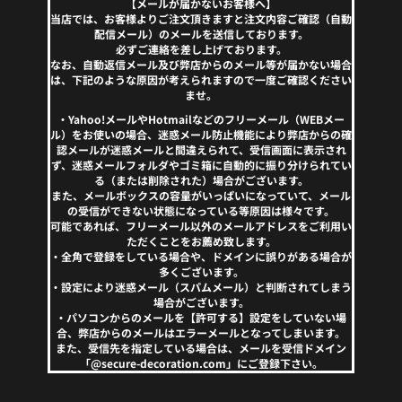
【メールが届かないお客様へ】
当店では、お客様よりご注文頂きますと注文内容ご確認（自動
配信メール）のメールを送信しております。
必ずご連絡を差し上げております。
なお、自動返信メール及び弊店からのメール等が届かない場合
は、下記のような原因が考えられますので一度ご確認ください
ませ。
・Yahoo!メールやHotmailなどのフリーメール（WEBメー
ル）をお使いの場合、迷惑メール防止機能により弊店からの確
認メールが迷惑メールと間違えられて、受信画面に表示され
ず、迷惑メールフォルダやゴミ箱に自動的に振り分けられてい
る（または削除された）場合がございます。
また、メールボックスの容量がいっぱいになっていて、メール
の受信ができない状態になっている等原因は様々です。
可能であれば、フリーメール以外のメールアドレスをご利用い
ただくことをお薦め致します。
・全角で登録をしている場合や、ドメインに誤りがある場合が
多くございます。
・設定により迷惑メール（スパムメール）と判断されてしまう
場合がございます。
・パソコンからのメールを【許可する】設定をしていない場
合、弊店からのメールはエラーメールとなってしまいます。
また、受信先を指定している場合は、メールを受信ドメイン
「@secure-decoration.com」にご登録下さい。