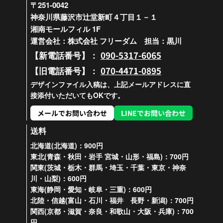
〒251-0042
神奈川県藤沢市辻堂新町４丁目１－１
湘南モールフィル 1F
運営会社：株式会社 フリーダム 担当：黒川
090-5317-6065
【新電話番号】：
070-4471-0895
【旧電話番号】：
デザインファイル入稿は、上記メールアドレスに直
接添付いただいてもOKです。
メールでお問い合わせ
LINEでお問い合わせ
送料
北海道(北海道)：900円
東北(青森・秋田・岩手 宮城・山形・福島)：700円
関東(茨城・栃木・群馬・埼玉・千葉・東京・神奈
川・山梨)：600円
東海(静岡・愛知・岐阜・三重)：600円
北陸・信越(富山・石川・福井 長野・新潟)：700円
関西(京都・滋賀・奈良・和歌山・大阪・兵庫)：700
円