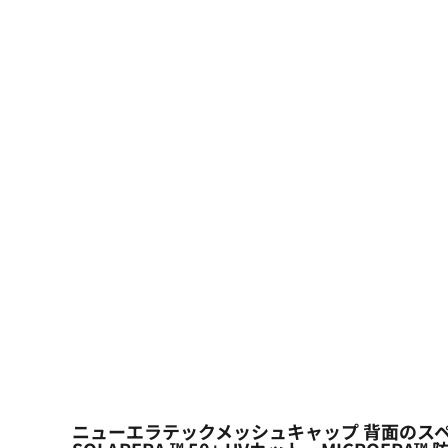
大口注文の方はこちら
シーン・用途別
大口注文の方はこちら
キャラクターワッペン
おすすめ商品
ログイン
もっと見る...
新規会員登録
カート：0点
ニューエラテックメッシュキャップ 背面のス