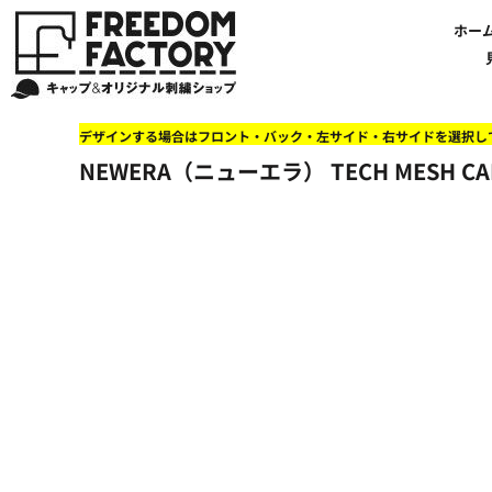
【帽子】刺繍価格について
法人・企業向け商品特集
商品紹介・新着情報
バッグやTシャツにも刺繍可能
オリジナル刺繍をオーダー
FREEDOM
ホーム
新着おすすめ商品
ホー
アルファベット3D刺繍 花文字A A-Z
【アパレル】刺繍価格について
イベント・販促向け商品特集
刺繍・デザインの知識
商品一覧から選ぶ
文字でデザインする場合
59FIFTYとは?
セール
お客様のデザインをアップロードする場合
学校・部活向け商品特集
刺繍ミシン・設備紹介
ユーポン/フレックスフィットとは
NEW ERA BLANK CAP(ニューエラ 無地キャップ）
商品一覧から選ぶ
送料について
ワッペン
地域・公共団体向け商品特集
店舗オリジナルデザインを使用する場合
お持ち込み商品について
ご利用ガイド・注文方法
47BLAND-BLANK CAP(フォーティセブン 無地キャップ）
ブランドから選ぶ
国旗
NEW ERA特集
デザインする場合はフロント・バック・左サイド・右サイドを選択し
FLEXFIT/YUPOONG（フレックスフィット/ユーポン 無地キャップ）
ネットで購入した方で再注文したい方へ
オリジナル刺繍製作事例
帽子のメンテナンス他
ユナイテッドアスレ取り扱い開始!
オーダー方法
湘南
NEWERA（ニューエラ） TECH MESH C
オリジナル刺繍価格参考事例
キャラクターワッペン販売中!
Q&A 質問と回答参考事例
オーダー方法
父の日
その他ブランドブランク無地キャップ
オリジナルワッペンデザインを制作いたします!
刺繍価格送料について
イベント向け低価格商品ミニマム10個以上の発注
ショップにお任せの方
素材
店舗で購入の方で初めてネット注文する方へ
刺繍価格送料について
アパレル・バッグブランド
見積りのご依頼
アパレルスタイル形状
湘南MALLフィル店舗案内
バッグ
セール＆おすすめ特集
アクセサリー
セール＆おすすめ特集
NEW ERA ニューエラライセンス
ブログ一覧
47BLAND-MLB(フォーティセブン MLB）
ブログ一覧
MLB メジャーリーグチーム
お問い合わせ
NBA バスケットボールチーム
店舗オリジナルデザイン
その他ライセンスキャップ
店舗オリジナルデザイン
ブランクキャップ無地キャップ