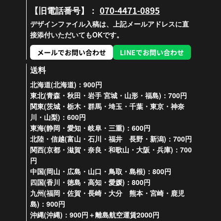
070-4471-0895
【旧電話番号】：
デザインファイル入稿は、上記メールアドレスに直
接添付いただいてもOKです。
メールでお問い合わせ
LINEでお問い合わせ
送料
北海道(北海道)：900円
東北(青森・秋田・岩手 宮城・山形・福島)：700円
関東(茨城・栃木・群馬・埼玉・千葉・東京・神奈
川・山梨)：600円
東海(静岡・愛知・岐阜・三重)：600円
北陸・信越(富山・石川・福井 長野・新潟)：700円
関西(京都・滋賀・奈良・和歌山・大阪・兵庫)：700
円
中国(岡山・広島・山口・鳥取・島根)：800円
四国(香川・徳島・高知・愛媛)：800円
九州(福岡・佐賀・長崎・大分 熊本・宮崎・鹿児
島)：900円
沖縄(沖縄)：900円＋離島航空運賃2000円